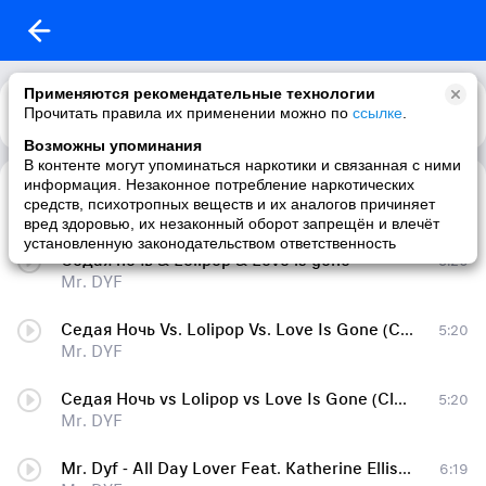
Применяются рекомендательные технологии
Прочитать правила их применении можно по
Каталог
Рекомендации
ссылке
.
Возможны упоминания
В контенте могут упоминаться наркотики и связанная с ними
информация. Незаконное потребление наркотических
Седая Ночь vs Lolipop vs Love
5:20
средств, психотропных веществ и их аналогов причиняет
Mr. DYF
вред здоровью, их незаконный оборот запрещён и влечёт
установленную законодательством ответственность
Cедая ночь & Lolipop & Love is gone
5:20
Mr. DYF
Седая Ночь Vs. Lolipop Vs. Love Is Gone (Club Mix)
5:20
Mr. DYF
Седая Ночь vs Lolipop vs Love Is Gone (Club Mix)
5:20
Mr. DYF
Mr. Dyf - All Day Lover Feat. Katherine Ellis (Ron May Remix)
6:19