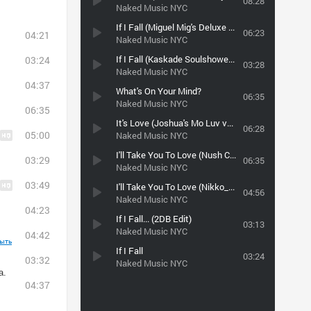
08:28
Naked Music NYC
If I Fall (Miguel Mig's Deluxe Soul dub)
06:23
04:21
Naked Music NYC
If I Fall (Kaskade Soulshower Mix)
03:24
03:28
Naked Music NYC
04:37
What's On Your Mind?
06:35
Naked Music NYC
06:35
It's Love (Joshua's Mo Luv vocal)
06:28
05:00
Naked Music NYC
I'll Take You To Love (Nush Club Vocal Mix)
03:29
06:35
Naked Music NYC
03:49
I'll Take You To Love (Nikko_Lay_Remix)
04:56
Naked Music NYC
04:23
If I Fall... (2DB Edit)
03:13
Naked Music NYC
04:42
ыть
If I Fall
03:24
03:32
Naked Music NYC
а.
04:37