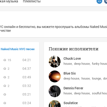
жая музыка
Плейлисты
YC онлайн и бесплатно, вы можете прослушать альбомы Naked Musi
ачестве
Похожие исполнители
Naked Music NYC песни
Chuck Love
04:21
15
house
deep house
funky hou
04:37
2
Blue Six
03:49
2
deep house
house
lounge
do
03:32
2
Dennis Ferrer
house
deep house
soulful ho
05:21
03:24
Soulstice