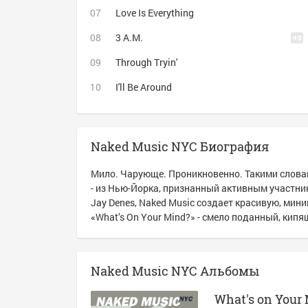
Love Is Everything
3 A.M.
Through Tryin'
I'll Be Around
Naked Music NYC Биография
Мило. Чарующе. Проникновенно. Такими словам
- из Нью-Йорка, признанный активным участни
Jay Denes, Naked Music создает красивую, мин
«What’s On Your Mind?» - смело поданный, ки
Naked Music NYC Альбомы
What's on Your