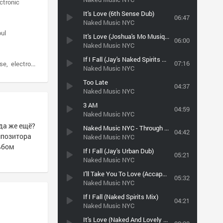
ctronic
It's Love (6th Sense Dub)
06:47
Naked Music NYC
ul
It's Love (Joshua's Mo Musique mix)
06:00
Naked Music NYC
If I Fall (Jay's Naked Spirits Mix)
07:16
use
electronic
Naked Music NYC
Too Late
04:37
Naked Music NYC
3 AM
04:59
Naked Music NYC
да же ещё?
Naked Music NYC - Through Tryin'
04:42
мпозитора
Naked Music NYC
ьбом
If I Fall (Jay's Urban Dub)
05:21
Naked Music NYC
I'll Take You To Love (Accapella)
05:32
Naked Music NYC
If I Fall (Naked Spirits Mix)
04:21
Naked Music NYC
It's Love (Naked And Lovely Extended Vocal)