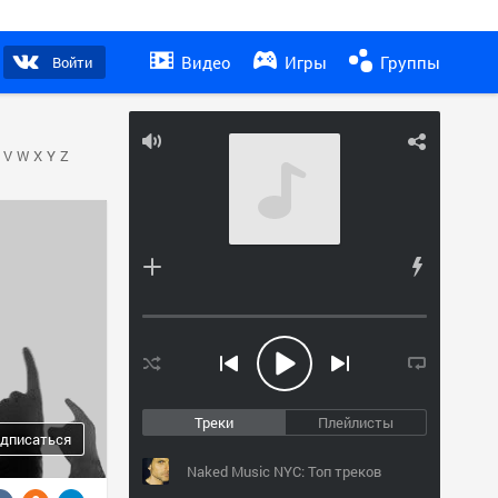
Видео
Игры
Группы
Войти
V
W
X
Y
Z
Треки
Плейлисты
дписаться
Naked Music NYC: Топ треков