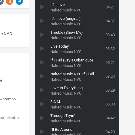
It's Love
04:21
Naked Music NYC
It's Love (original)
04:37
Naked Music NYC
Trouble (Show Me)
c NYC :
03:49
Naked Music NYC
Live Today
03:32
Naked Music NYC
If I Fall (Jay’s Urban dub)
05:21
Naked Music NYC
Naked Music NYC If I Fall
03:24
Naked Music NYC
se
Love Is Everything
03:29
Naked Music NYC
wntempo
3 A.M.
05:00
Naked Music NYC
Through Tryin'
use
electronic
04:42
Naked Music NYC
I'll Be Around
04:23
Naked Music NYC