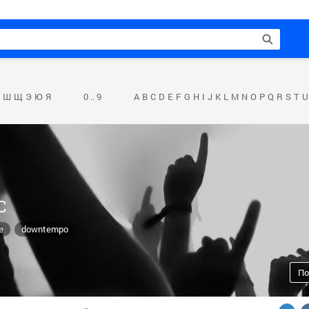
Ш
Щ
Э
Ю
Я
0 .. 9
A
B
C
D
E
F
G
H
I
J
K
L
M
N
O
P
Q
R
S
T
U
C
e
downtempo
По