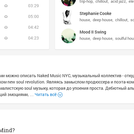
trip-hop
chillout
acid jazz
ele
03:29
Stephanie Cooke
05:00
house
deep house
chillout
so
04:42
Mood II Swing
04:23
house
deep house
soulful ho
и можно описать Naked Music NYC, музыкальный коллектив - отку
ком new soul revolution. Являясь замыслом продюссера и поэта-ко
ималистскую soul музыку, которая до упоения проста. Дебютный ал
пящий эмоциями, …
Читать всё
 Mind?