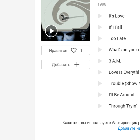
1998
It's Love
If I Fall
Too Late
What's on your 
Нравится
1
3 A.M.
Добавить
Love Is Everyth
Trouble (Show 
I'll Be Around
Through Tryin'
Live Today
Кажется, вы используете блокировщик 
It's Love (origin
Добавьте н