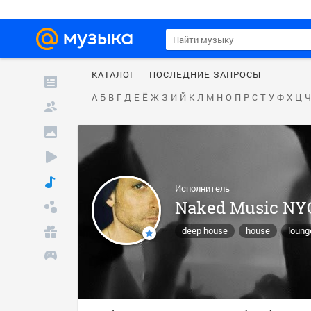
КАТАЛОГ
ПОСЛЕДНИЕ ЗАПРОСЫ
А
Б
В
Г
Д
Е
Ё
Ж
З
И
Й
К
Л
М
Н
О
П
Р
С
Т
У
Ф
Х
Ц
Ч
Исполнитель
Naked Music NY
deep house
house
loung