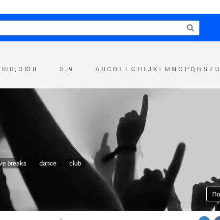
Ш
Щ
Э
Ю
Я
0 .. 9
A
B
C
D
E
F
G
H
I
J
K
L
M
N
O
P
Q
R
S
T
U
ve breaks
dance
club
По