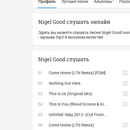
Профиль
Лучшие песни
Альбомы
Похо
1
Nigel Good слушать онлайн
Здесь вы можете слушать песни Nigel Good онл
- музыка mp3 в высоком качестве
Nigel Good слушать
Come Home (LTN Remix) [FDM]
Nothing Out Here
This Is Us (Original Mix)
This Is You (Blood Groove & Kikis Remix)
Untitled -May 2012- (Cut From Nigel Good Set) «ш» http://enigmat.webhop.net «ш»
Come Home (LTN Remix)