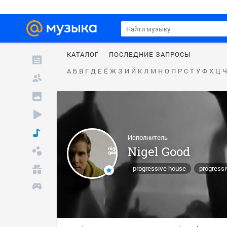
КАТАЛОГ
ПОСЛЕДНИЕ ЗАПРОСЫ
А
Б
В
Г
Д
Е
Ё
Ж
З
И
Й
К
Л
М
Н
О
П
Р
С
Т
У
Ф
Х
Ц
Ч
Исполнитель
Nigel Good
progressive house
progressi