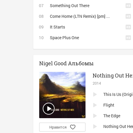
Something Out There
Come Home (LTN Remix) [pm] M 340
It Starts
Space Plus One
Nigel Good Альбомы
Nothing Out He
2014
This Is Us (Orig
Flight
The Edge
Nothing Out He
Нравится