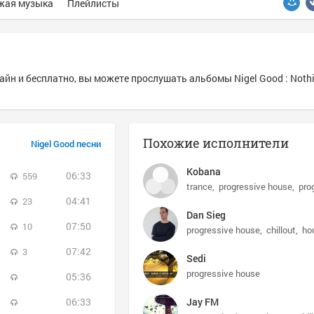
жая музыка
Плейлисты
айн и бесплатно, вы можете прослушать альбомы Nigel Good : Nothi
Похожие исполнители
Nigel Good песни
Kobana
06:33
559
trance
progressive house
pro
04:41
23
Dan Sieg
07:50
10
progressive house
chillout
ho
07:42
3
Sedi
progressive house
05:36
06:33
Jay FM