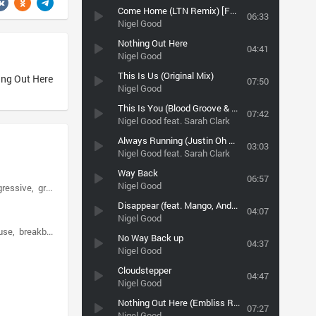
Come Home (LTN Remix) [FDM]
06:33
Nigel Good
Nothing Out Here
04:41
Nigel Good
This Is Us (Original Mix)
ng Out Here
07:50
Nigel Good
This Is You (Blood Groove & Kikis Remix)
07:42
Nigel Good feat. Sarah Clark
Always Running (Justin Oh Remix)
03:03
Nigel Good feat. Sarah Clark
Way Back
06:57
Nigel Good
gressive
grunge
Disappear (feat. Mango, Andre Frauenstein & Stefan Ludik)
04:07
Nigel Good
use
breakbeats
No Way Back up
04:37
Nigel Good
Cloudstepper
04:47
Nigel Good
Nothing Out Here (Embliss Remix)
07:27
Nigel Good