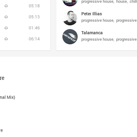
progressive house
house
chil
05:18
Peter Illias
05:13
progressive house
progressive
01:46
Talamanca
06:14
progressive house
progressive
re
inal Mix)
re