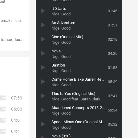
lout
It Starts
01:46
Nigel Good
 breaks
club
dance
An Adventure
01:51
Nigel Good
Cine (Original Mix)
02:18
 trance
lounge
Nigel Good
Nova
04:25
Nigel Good
Bastion
01:58
Nigel Good
Come Home Blake Jarrell Remix Preview Soundcloud (iPlayer.fm)
05:39
Nigel Good
This Is You (Original Mix)
07:41
07:50
Nigel Good feat. Sarah Clark
Abandoned Concepts 2013-2015
06:00
59:34
Nigel Good
04:01
Space Minus One (Original Mix)
05:32
Nigel Good
04:41
Nova (320)