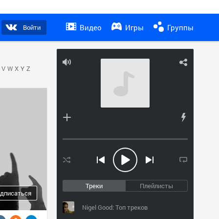
Видео
Игры
Группы
Войти
V
W
X
Y
Z
Треки
Плейлисты
дписаться
Nigel Good: Топ треков