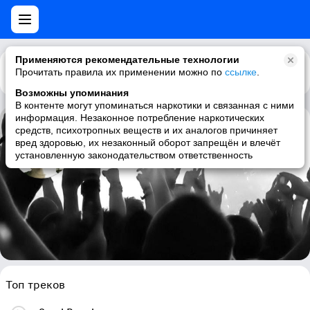
Применяются рекомендательные технологии
Прочитать правила их применении можно по
Каталог
Рекомендации
ссылке
.
Возможны упоминания
В контенте могут упоминаться наркотики и связанная с ними
информация. Незаконное потребление наркотических
средств, психотропных веществ и их аналогов причиняет
Niklas Aman
вред здоровью, их незаконный оборот запрещён и влечёт
установленную законодательством ответственность
alternative, chill, new age, ambient
Топ треков