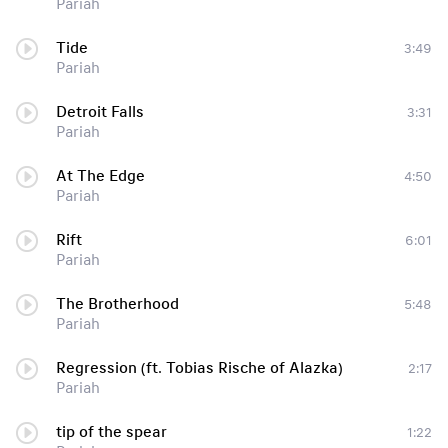
Pariah
Tide
3:49
Pariah
Detroit Falls
3:31
Pariah
At The Edge
4:50
Pariah
Rift
6:01
Pariah
The Brotherhood
5:48
Pariah
Regression (ft. Tobias Rische of Alazka)
2:17
Pariah
tip of the spear
1:22