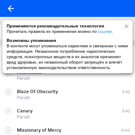
Применяются рекомендательные технологии
Прочитать правила их применении можно по
Каталог
Рекомендации
ссылке
.
Возможны упоминания
В контенте могут упоминаться наркотики и связанная с ними
информация. Незаконное потребление наркотических
Летний Дождь (prod. evryn)
2:37
средств, психотропных веществ и их аналогов причиняет
Pariah
вред здоровью, их незаконный оборот запрещён и влечёт
установленную законодательством ответственность
Anesthesia
3:52
Pariah
Blaze Of Obscurity
5:43
Pariah
Canary
5:42
Pariah
Missionary of Mercy
6:00