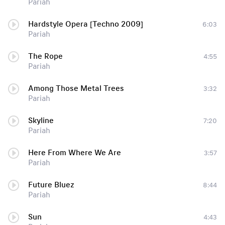
Pariah
Hardstyle Opera [Techno 2009]
6:03
Pariah
The Rope
4:55
Pariah
Among Those Metal Trees
3:32
Pariah
Skyline
7:20
Pariah
Here From Where We Are
3:57
Pariah
Future Bluez
8:44
Pariah
Sun
4:43