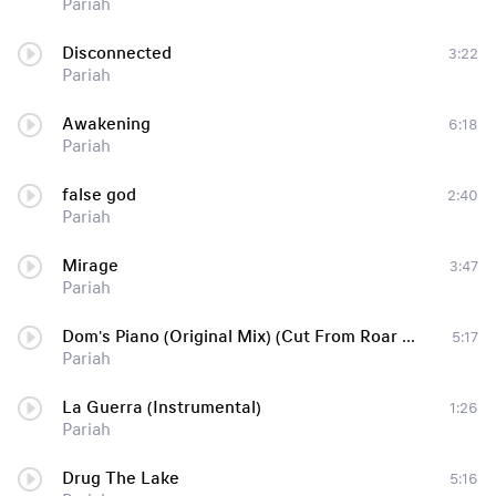
Pariah
Disconnected
3:22
Pariah
Awakening
6:18
Pariah
false god
2:40
Pariah
Mirage
3:47
Pariah
Dom's Piano (Original Mix) (Cut From Roar Set) «ш» http://enigmat.webhop.net «ш»
5:17
Pariah
La Guerra (Instrumental)
1:26
Pariah
Drug The Lake
5:16