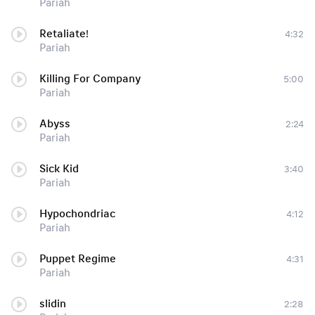
Pariah
Retaliate!
4:32
Pariah
Killing For Company
5:00
Pariah
Abyss
2:24
Pariah
Sick Kid
3:40
Pariah
Hypochondriac
4:12
Pariah
Puppet Regime
4:31
Pariah
slidin
2:28