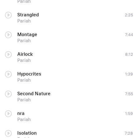
Pariah
Strangled
2:25
Pariah
Montage
7:44
Pariah
Airlock
8:12
Pariah
Hypocrites
1:39
Pariah
Second Nature
7:55
Pariah
nra
1:59
Pariah
Isolation
7:28