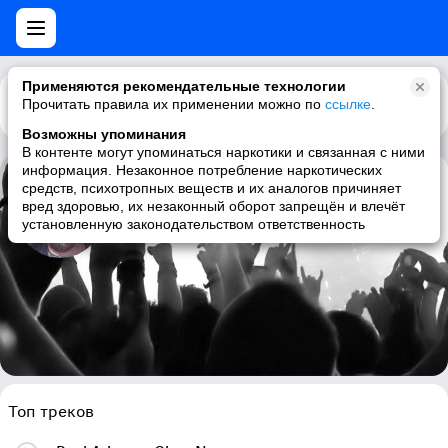
Применяются рекомендательные технологии
Прочитать правила их применении можно по
Каталог
Рекомендации
ссылке
.
Возможны упоминания
В контенте могут упоминаться наркотики и связанная с ними
информация. Незаконное потребление наркотических
средств, психотропных веществ и их аналогов причиняет
Paul Adams
вред здоровью, их незаконный оборот запрещён и влечёт
установленную законодательством ответственность
new age, classical guitar
Топ треков