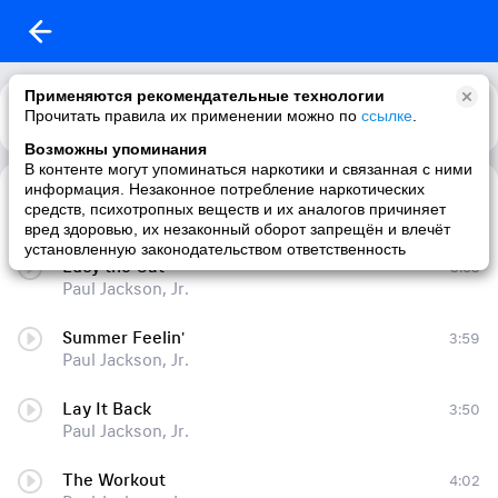
Применяются рекомендательные технологии
Прочитать правила их применении можно по
Каталог
Рекомендации
ссылке
.
Возможны упоминания
В контенте могут упоминаться наркотики и связанная с ними
информация. Незаконное потребление наркотических
Tomorrow
5:15
средств, психотропных веществ и их аналогов причиняет
Paul Jackson, Jr.
вред здоровью, их незаконный оборот запрещён и влечёт
установленную законодательством ответственность
Lucy the Cat
3:53
Paul Jackson, Jr.
Summer Feelin'
3:59
Paul Jackson, Jr.
Lay It Back
3:50
Paul Jackson, Jr.
The Workout
4:02