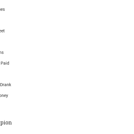
ues
eet
ns
 Paid
 Drank
oney
mpion