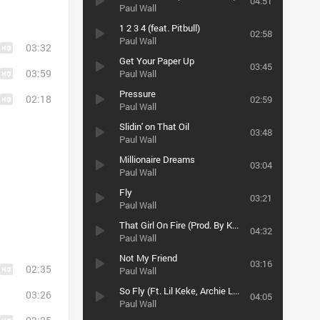
04:51
Paul Wall
1 2 3 4 (feat. Pitbull)
02:58
Paul Wall
03:32
Get Your Paper Up
03:45
03:59
Paul Wall
Pressure
02:18
02:59
Paul Wall
Slidin' on That Oil
03:48
Paul Wall
Millionaire Dreams
03:04
Paul Wall
Fly
03:21
Paul Wall
That Girl On Fire (Prod. By Konvict) (2008)
04:32
Paul Wall
Not My Friend
03:16
02:35
Paul Wall
So Fly (Ft. Lil Keke, Archie Lee, Crystal)
03:26
04:05
Paul Wall