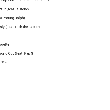
Cup Don't Spill (feat. BeatKing)
t. 2 (feat. C Stone)
feat. Young Dolph)
ly (Feat. Rich the Factor)
guette
World Cup (feat. Kap G)
t New