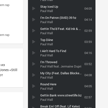
ern rap
Stay Iced Up
04:05
Paul Wall
I'm On Patron (SMD) 39 hz
04:14
Paul Wall
Gettin Tho'd Feat. Kid Ink & YG (Prod by DJ Mustard)
02:59
Paul Wall
ern rap
Top Diine
03:59
Paul Wall
I Ain't Hard To Find
04:16
Paul Wall
I'm Throwed
03:52
 из
Paul Wall feat. Jermaine Dupri
ones «Still
My City (Feat. Dallas Blocker, Yo Gotti)
от
04:08
Paul Wall
Round Here
04:05
Paul Wall
Gettin Bank www.streetlife.kz
02:57
Paul Wall
Break Em' Off (feat. Lil' Keke)