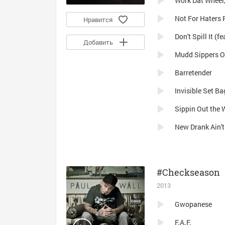
Work Dat Wheel, 
Not For Haters P
Нравится
Don't Spill It (
Добавить
Mudd Sippers On
Barretender
Invisible Set Ba
Sippin Out the 
New Drank Ain'
#Checkseason
2013
Gwopanese
F.A.F.