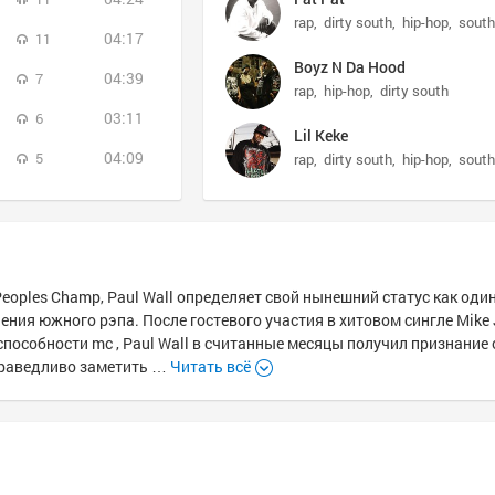
rap
dirty south
hip-hop
south
04:17
11
Boyz N Da Hood
04:39
7
rap
hip-hop
dirty south
03:11
6
Lil Keke
04:09
5
rap
dirty south
hip-hop
south
oples Champ, Paul Wall определяет свой нынешний статус как один
ния южного рэпа. После гостевого участия в хитовом сингле Mike J
 способности mc , Paul Wall в считанные месяцы получил признание 
праведливо заметить …
Читать всё