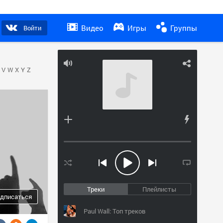
Видео
Игры
Группы
Войти
V
W
X
Y
Z
Треки
Плейлисты
дписаться
Paul Wall: Топ треков