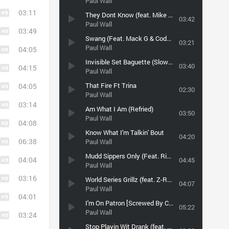
Paul Wall
03:11
They Dont Know (feat. Mike Jones)
03:42
Paul Wall
03:49
Swang (Feat. Mack G & Codak Carter)
03:21
Paul Wall
04:05
Invisible Set Baguette (Slowed By DSA Car Boutique)_vk.com/dsacarboutique
03:40
04:15
Paul Wall
That Fire Ft Trina
04:05
02:30
Paul Wall
03:14
Am What I Am (Refried)
03:50
Paul Wall
04:08
Know What I'm Talkin' Bout
04:20
06:38
Paul Wall
Mudd Sippers Only (Feat. Rich the Factor)
04:04
04:45
Paul Wall
03:16
World Series Grillz (feat. Z-Ro & Lil Keke)
04:07
Paul Wall
04:01
I'm On Patron [Screwed By Cyrax 30 Hz And Up]
05:22
Paul Wall
03:24
Stop Playin Wit Drank (feat. Killa Kyleon)