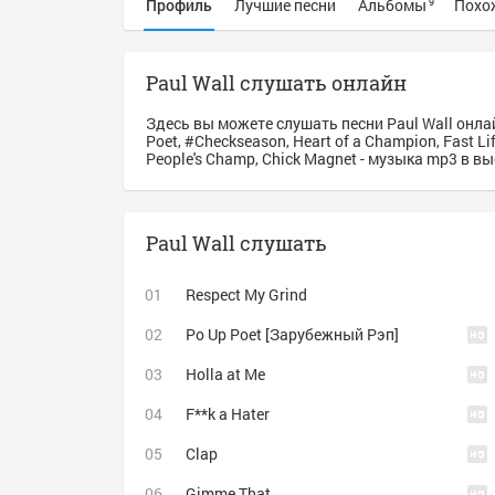
Профиль
Лучшие песни
Альбомы
Похо
9
Paul Wall слушать онлайн
Здесь вы можете слушать песни Paul Wall онлай
Poet, #Checkseason, Heart of a Champion, Fast Li
People's Champ, Chick Magnet - музыка mp3 в в
Paul Wall слушать
Respect My Grind
Po Up Poet [Зарубежный Рэп]
Holla at Me
F**k a Hater
Clap
Gimme That