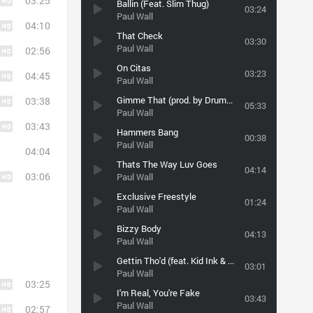
03:25
Ballin (Feat. Slim Thug)
03:24
Paul Wall
04:10
That Check
03:30
Paul Wall
02:56
On Citas
03:23
04:45
Paul Wall
Gimme That (prod. by Drumma Boy) (slowed)
03:38
05:33
Paul Wall
03:43
Hammers Bang
00:38
Paul Wall
04:04
Thats The Way Luv Goes
04:14
03:06
Paul Wall
Exclusive Freestyle
01:24
Paul Wall
Bizzy Body
04:13
Paul Wall
Gettin Tho'd (feat. Kid Ink & YG) (Produced By DJ Mustard)
03:01
Paul Wall
03:25
I'm Real, You're Fake
03:43
Paul Wall
02:57