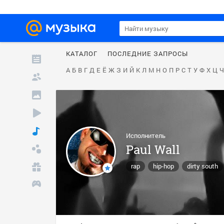
КАТАЛОГ
ПОСЛЕДНИЕ ЗАПРОСЫ
А
Б
В
Г
Д
Е
Ё
Ж
З
И
Й
К
Л
М
Н
О
П
Р
С
Т
У
Ф
Х
Ц
Ч
Исполнитель
Paul Wall
rap
hip-hop
dirty south