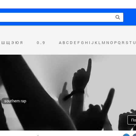
Ш
Щ
Э
Ю
Я
0 .. 9
A
B
C
D
E
F
G
H
I
J
K
L
M
N
O
P
Q
R
S
T
U
southern rap
По