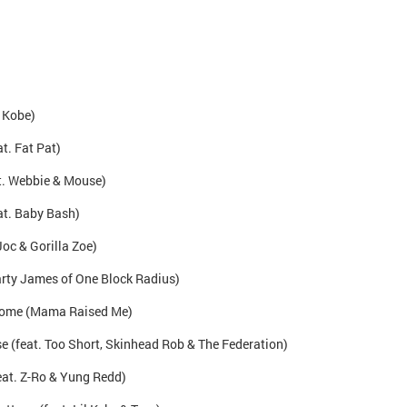
. Kobe)
at. Fat Pat)
t. Webbie & Mouse)
at. Baby Bash)
Joc & Gorilla Zoe)
Marty James of One Block Radius)
Home (Mama Raised Me)
e (feat. Too Short, Skinhead Rob & The Federation)
at. Z-Ro & Yung Redd)