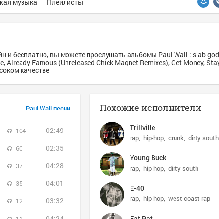
жая музыка
Плейлисты
н и бесплатно, вы можете прослушать альбомы Paul Wall : slab god
fe, Already Famous (Unreleased Chick Magnet Remixes), Get Money, Stay
ысоком качестве
Похожие исполнители
Paul Wall песни
Trillville
02:49
104
rap
hip-hop
crunk
dirty south
02:35
60
Young Buck
04:28
37
rap
hip-hop
dirty south
04:01
35
E-40
rap
hip-hop
west coast rap
03:32
12
04:24
Fat Pat
11