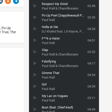
Respect My Grind
02:49
Paul Wall & Chamillionaire
Po Up Poet [Зарубежный Рэп]
02:35
Paul Wall
Holla at Me
, Po Up
04:28
DJ Khaled feat. Lil Wayne, Paul Wall, Fat Joe, Rick Ross & Pitbull
 True, The
F**k a Hater
04:01
Paul Wall
Clap
03:32
Paul Wall & Chamillionaire
Falsifying
04:17
Paul Wall & Chamillionaire
Gimme That
04:24
Paul Wall
Girl
04:39
Paul Wall
My Lac on Vogues
03:11
Paul Wall
Bust (feat. Chief Keef)
04:09
Paul Wall