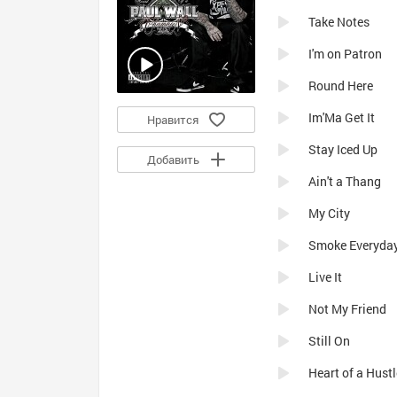
Take Notes
I'm on Patron
Round Here
Im'Ma Get It
Нравится
Stay Iced Up
Добавить
Ain't a Thang
My City
Smoke Everyda
Live It
Not My Friend
Still On
Heart of a Hustl