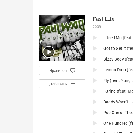
Fast Life
2009
I Need Mo (feat
Got to Get It (fe
Bizzy Body (fea
Lemon Drop (fe
Нравится
Fly (feat. Yung 
Добавить
I Grind (feat. 
Daddy Wasn't 
Pop One of Thes
One Hundred (fe