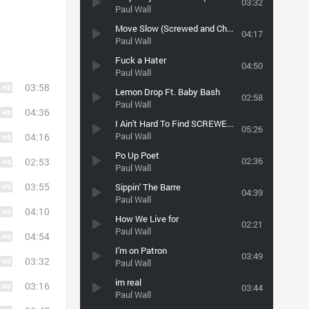
03:32
Paul Wall
Move Slow (Screwed and Chopped by SouthForce)
04:17
Paul Wall
Fuck a Hater
04:50
Paul Wall
03:58
Lemon Drop Ft. Baby Bash
02:58
Paul Wall
04:36
I Ain't Hard To Find SCREWED BY BASSREACTOR
05:26
Paul Wall
04:16
Po Up Poet
02:36
02:53
Paul Wall
03:55
Sippin' The Barre
04:39
Paul Wall
04:10
How We Live for
02:21
Paul Wall
04:54
I'm on Patron
03:49
03:32
Paul Wall
im real
03:16
03:44
Paul Wall