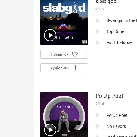
slab god
2015
Swangin in the 
Top Diine
Fool 4 Money
Нравится
Добавить
Po Up Poet
2014
Po Up Poet
No Favors