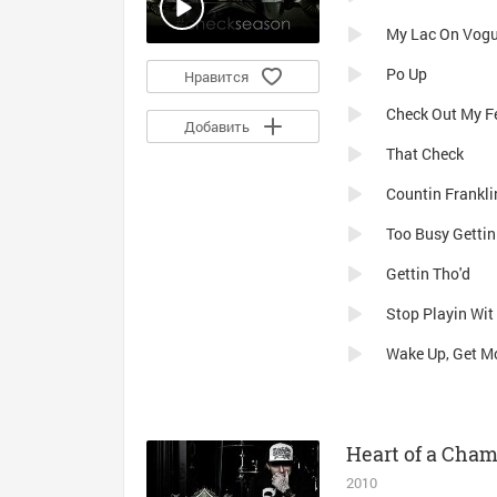
My Lac On Vog
Po Up
Нравится
Check Out My F
Добавить
That Check
Countin Frankli
Too Busy Gettin
Gettin Tho'd
Stop Playin Wit
Wake Up, Get M
Heart of a Cha
2010