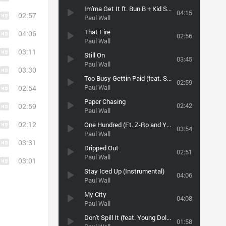
Im'ma Get It ft. Bun B + Kid Sister
04:15
02:57
Paul Wall
That Fire
04:06
02:56
Paul Wall
03:11
Still On
03:45
Paul Wall
03:30
Too Busy Gettin Paid (feat. Slim Thug)
02:59
Paul Wall
02:54
Paper Chasing
02:42
02:59
Paul Wall
02:12
One Hundred (Ft. Z-Ro and Yung Redd)
03:54
Paul Wall
03:31
Dripped Out
02:51
Paul Wall
03:01
Stay Iced Up (Instrumental)
04:06
Paul Wall
My City
04:08
Paul Wall
Don't Spill It (feat. Young Dolph)
01:58