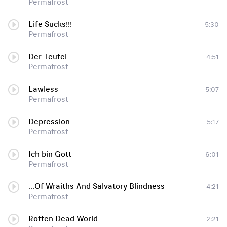
Permafrost
Life Sucks!!!
5:30
Permafrost
Der Teufel
4:51
Permafrost
Lawless
5:07
Permafrost
Depression
5:17
Permafrost
Ich bin Gott
6:01
Permafrost
...Of Wraiths And Salvatory Blindness
4:21
Permafrost
Rotten Dead World
2:21