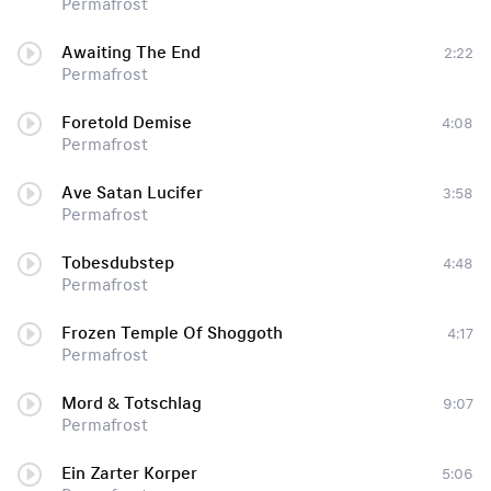
Permafrost
Awaiting The End
2:22
Permafrost
Foretold Demise
4:08
Permafrost
Ave Satan Lucifer
3:58
Permafrost
Tobesdubstep
4:48
Permafrost
Frozen Temple Of Shoggoth
4:17
Permafrost
Mord & Totschlag
9:07
Permafrost
Ein Zarter Korper
5:06