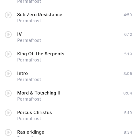
Permafrost
Sub Zero Resistance
4:59
Permafrost
IV
6:12
Permafrost
King Of The Serpents
5:19
Permafrost
Intro
3:05
Permafrost
Mord & Totschlag II
8:04
Permafrost
Porcus Christus
5:19
Permafrost
Rasierklinge
8:34