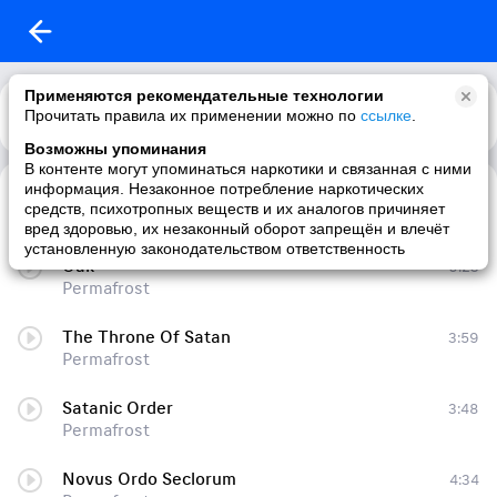
Применяются рекомендательные технологии
Прочитать правила их применении можно по
Каталог
Рекомендации
ссылке
.
Возможны упоминания
В контенте могут упоминаться наркотики и связанная с ними
информация. Незаконное потребление наркотических
Kraft durch Krieg
3:07
средств, психотропных веществ и их аналогов причиняет
Permafrost
вред здоровью, их незаконный оборот запрещён и влечёт
установленную законодательством ответственность
Oak
6:23
Permafrost
The Throne Of Satan
3:59
Permafrost
Satanic Order
3:48
Permafrost
Novus Ordo Seclorum
4:34