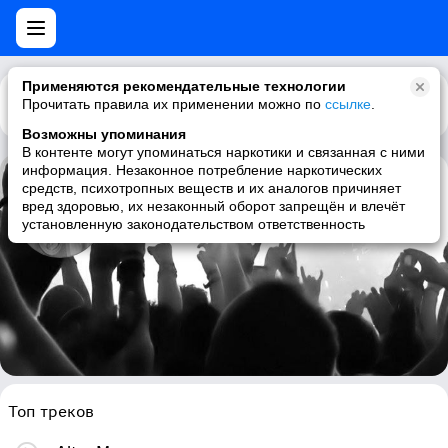
Применяются рекомендательные технологии
Прочитать правила их применении можно по
Каталог
Рекомендации
ссылке
.
Возможны упоминания
В контенте могут упоминаться наркотики и связанная с ними
информация. Незаконное потребление наркотических
средств, психотропных веществ и их аналогов причиняет
Peter Maffay
вред здоровью, их незаконный оборот запрещён и влечёт
установленную законодательством ответственность
deutschrock, german, rock, pop
Топ треков