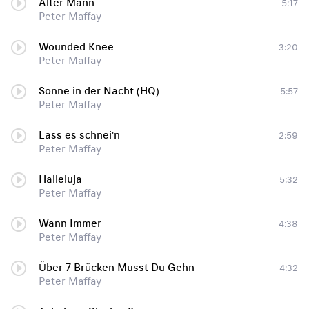
Alter Mann
5:17
Peter Maffay
Wounded Knee
3:20
Peter Maffay
Sonne in der Nacht (HQ)
5:57
Peter Maffay
Lass es schnei'n
2:59
Peter Maffay
Halleluja
5:32
Peter Maffay
Wann Immer
4:38
Peter Maffay
Über 7 Brücken Musst Du Gehn
4:32
Peter Maffay