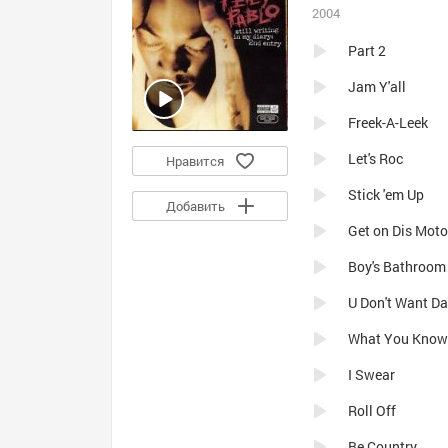
2004
Part 2
Jam Y'all
Freek-A-Leek
Let's Roc
Нравится
Stick 'em Up
Добавить
Get on Dis Moto
Boy's Bathroom
U Don't Want Da
What You Know 
I Swear
Roll Off
Be Country