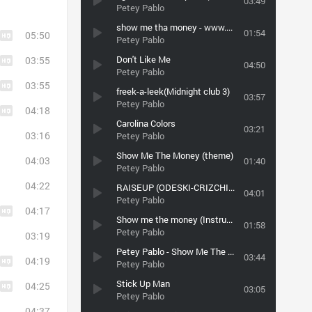
03:49
Petey Pablo
show me tha money - www.Jalibu
01:54
05:50
Petey Pablo
Don't Like Me
03:55
04:50
Petey Pablo
03:55
freek-a-leek(Midnight club 3)
03:57
Petey Pablo
04:18
Carolina Colors
03:21
03:16
Petey Pablo
Show Me The Money (theme)
04:03
01:40
Petey Pablo
04:22
RAISEUP (ODESKI-CRIZCHIN REMIX)
04:01
Petey Pablo
04:17
Show me the money (Instrumental)
01:58
Petey Pablo
03:19
Petey Pablo - Show Me The Money(vk.com/bo0m_bass)
03:44
04:19
Petey Pablo
Stick Up Man
04:25
03:05
Petey Pablo
04:37