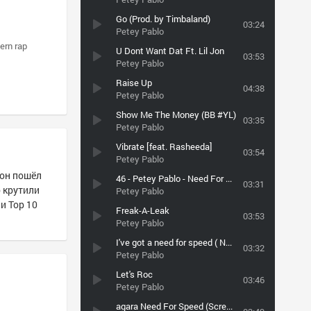
Go (Prod. by Timbaland)
03:24
Petey Pablo
ern rap
U Dont Want Dat Ft. Lil Jon
03:53
Petey Pablo
Raise Up
04:38
Petey Pablo
Show Me The Money (BB #YL)
03:35
Petey Pablo
Vibrate [feat. Rasheeda]
03:54
Petey Pablo
 он пошёл
46 - Petey Pablo - Need For Speed - Need For Speed Underground - 2003 - mp3 worx by Egor !!!
03:31
о крутили
Petey Pablo
и Top 10
Freak-A-Leak
03:53
Petey Pablo
I've got a need for speed ( NFS Underground OST )(bass)
03:32
Petey Pablo
Let's Roc
03:46
Petey Pablo
agara Need For Speed (Screwed by White)