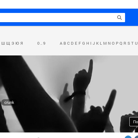
Ш
Щ
Э
Ю
Я
0 .. 9
A
B
C
D
E
F
G
H
I
J
K
L
M
N
O
P
Q
R
S
T
U
crunk
По