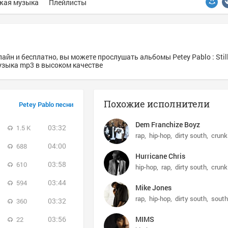
жая музыка
Плейлисты
йн и бесплатно, вы можете прослушать альбомы Petey Pablo : Still 
 - музыка mp3 в высоком качестве
Похожие исполнители
Petey Pablo песни
Dem Franchize Boyz
03:32
1.5 K
rap
hip-hop
dirty south
crunk
04:00
688
Hurricane Chris
03:58
610
hip-hop
rap
dirty south
crunk
03:44
594
Mike Jones
rap
hip-hop
dirty south
south
03:32
360
03:56
MIMS
22