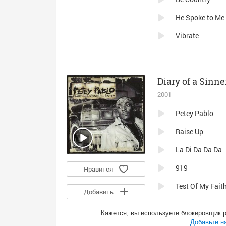
He Spoke to Me
Vibrate
Diary of a Sinner
2001
Petey Pablo
Raise Up
La Di Da Da Da
919
Нравится
Test Of My Fait
Добавить
Diary of a Sinne
Кажется, вы используете блокировщик 
Raise Up (All Ci
Добавьте н