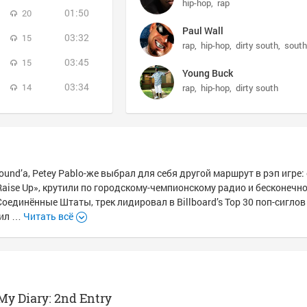
hip-hop
rap
01:50
20
Paul Wall
03:32
15
rap
hip-hop
dirty south
south
03:45
15
Young Buck
03:34
14
rap
hip-hop
dirty south
und’а, Petey Pablo-же выбрал для себя другой маршрут в рэп игре:
Raise Up», крутили по городскому-чемпионскому радио и бесконечн
Соединённые Штаты, трек лидировал в Billboard’s Top 30 поп-сиглов 
чил …
Читать всё
 My Diary: 2nd Entry