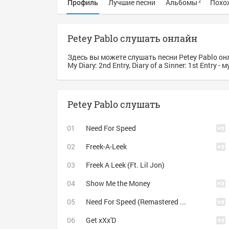
Профиль
Лучшие песни
Альбомы
Похо
2
Petey Pablo слушать онлайн
Здесь вы можете слушать песни Petey Pablo онла
My Diary: 2nd Entry, Diary of a Sinner: 1st Entry
Petey Pablo слушать
Need For Speed
Freek-A-Leek
Freek A Leek (Ft. Lil Jon)
Show Me the Money
Need For Speed (Remastered by eXtrack) [ NFS Underground exclusive ]
Get xXx'D