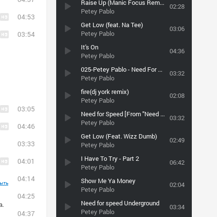
Raise Up (Manic Focus Remix) * зло_инк
02:28
Petey Pablo
04:53
Get Low (feat. Na Tee)
03:06
Petey Pablo
03:54
It's On
04:36
Petey Pablo
025-Petey Pablo - Need For Sp
03:32
Petey Pablo
fire(dj york remix)
02:08
Petey Pablo
03:05
Need for Speed [From "Need for Speed Undergound"]
03:32
Petey Pablo
04:46
Get Low (Feat. Wizz Dumb)
02:49
03:33
Petey Pablo
I Have To Try - Part 2
04:01
06:42
Petey Pablo
04:14
Show Me Ya Money
ыть
02:04
Petey Pablo
04:25
Need for speed Underground
а.
03:34
Petey Pablo
04:37