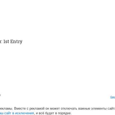
: 1st Entry
h
Скр
r
рекламы. Вместе с рекламой он может отключать важные элементы сайт
ties remix)
аш сайт в исключения
, и всё будет в порядке.