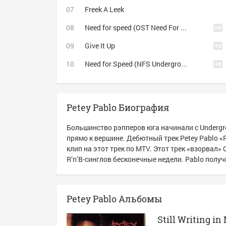
Freek A Leek
Need for speed (OST Need For Speed Underground)
Give It Up
Need for Speed (NFS Underground) (http://vkontakte.ru/club21683888)
Petey Pablo Биография
Большинство рэпперов юга начинали с Undergro
прямо к вершине. Дебютный трек Petey Pablo «
клип на этот трек по MTV. Этот трек «взорвал» 
R’n’B-синглов бесконечные недели. Pablo полу
Petey Pablo Альбомы
Still Writing in