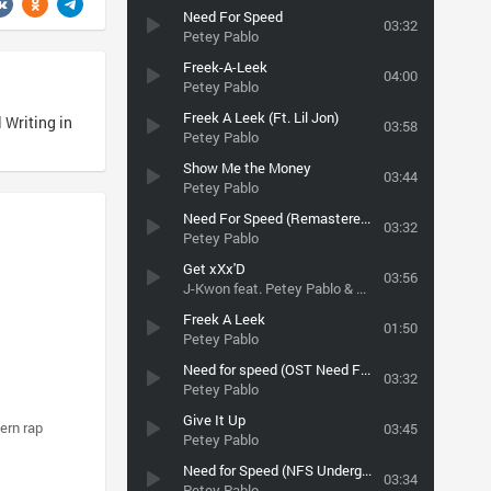
Need For Speed
03:32
Petey Pablo
Freek-A-Leek
04:00
Petey Pablo
Freek A Leek (Ft. Lil Jon)
Writing in
03:58
Petey Pablo
Show Me the Money
03:44
Petey Pablo
Need For Speed (Remastered by eXtrack) [ NFS Underground exclusive ]
03:32
Petey Pablo
Get xXx'D
03:56
J-Kwon feat. Petey Pablo & Ebony Eyez
Freek A Leek
01:50
Petey Pablo
Need for speed (OST Need For Speed Underground)
03:32
Petey Pablo
Give It Up
ern rap
03:45
Petey Pablo
Need for Speed (NFS Underground) (http://vkontakte.ru/club21683888)
03:34
Petey Pablo