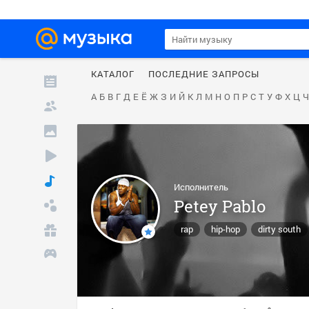
КАТАЛОГ
ПОСЛЕДНИЕ ЗАПРОСЫ
А
Б
В
Г
Д
Е
Ё
Ж
З
И
Й
К
Л
М
Н
О
П
Р
С
Т
У
Ф
Х
Ц
Ч
Исполнитель
Petey Pablo
rap
hip-hop
dirty south