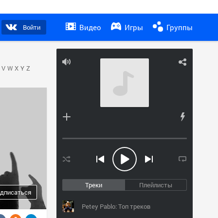
Видео
Игры
Группы
Войти
V
W
X
Y
Z
Треки
Плейлисты
дписаться
Petey Pablo: Топ треков