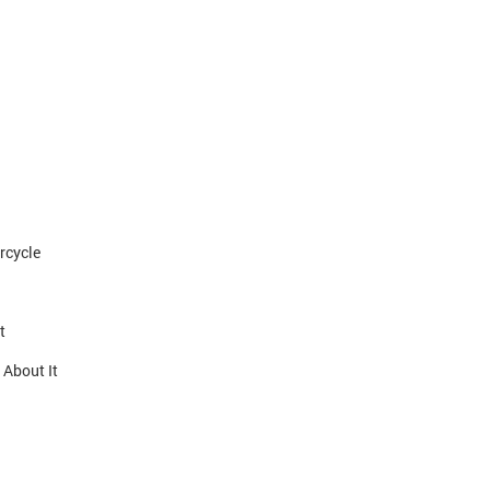
rcycle
t
About It