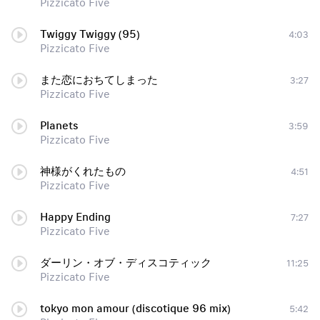
Pizzicato Five
Twiggy Twiggy (95)
4:03
Pizzicato Five
また恋におちてしまった
3:27
Pizzicato Five
Planets
3:59
Pizzicato Five
神様がくれたもの
4:51
Pizzicato Five
Happy Ending
7:27
Pizzicato Five
ダーリン・オブ・ディスコティック
11:25
Pizzicato Five
tokyo mon amour (discotique 96 mix)
5:42