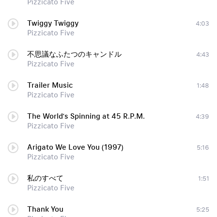
Pizzicato Five
Twiggy Twiggy
4:03
Pizzicato Five
不思議なふたつのキャンドル
4:43
Pizzicato Five
Trailer Music
1:48
Pizzicato Five
The World’s Spinning at 45 R.P.M.
4:39
Pizzicato Five
Arigato We Love You (1997)
5:16
Pizzicato Five
私のすべて
1:51
Pizzicato Five
Thank You
5:25