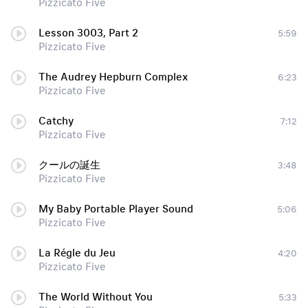
Pizzicato Five
Lesson 3003, Part 2
5:59
Pizzicato Five
The Audrey Hepburn Complex
6:23
Pizzicato Five
Catchy
7:12
Pizzicato Five
クールの誕生
3:48
Pizzicato Five
My Baby Portable Player Sound
5:06
Pizzicato Five
La Régle du Jeu
4:20
Pizzicato Five
The World Without You
5:33