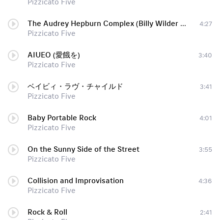
Pizzicato Five
The Audrey Hepburn Complex (Billy Wilder Mix)
4:27
Pizzicato Five
AIUEO (愛餓を)
3:40
Pizzicato Five
ベイビィ・ラヴ・チャイルド
3:41
Pizzicato Five
Baby Portable Rock
4:01
Pizzicato Five
On the Sunny Side of the Street
3:55
Pizzicato Five
Collision and Improvisation
4:36
Pizzicato Five
Rock & Roll
2:41