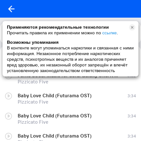
Применяются рекомендательные технологии
Прочитать правила их применении можно по
Каталог
Рекомендации
ссылке
.
Возможны упоминания
В контенте могут упоминаться наркотики и связанная с ними
информация. Незаконное потребление наркотических
Baby Love Child
2:04
средств, психотропных веществ и их аналогов причиняет
Pizzicato Five
вред здоровью, их незаконный оборот запрещён и влечёт
установленную законодательством ответственность
Porno 3003: Music for Sofa/Galaxy One/It's All Too Beautiful
9:52
Pizzicato Five
Baby Love Child (Futurama OST)
3:34
Pizzicato Five
Baby Love Child (Futurama OST)
3:34
Pizzicato Five
Baby Love Child (Futurama OST)
3:34