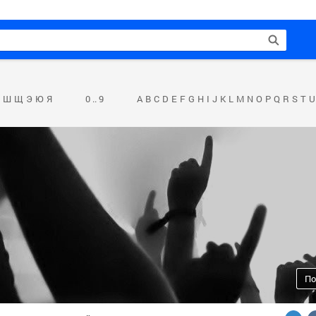
Ш
Щ
Э
Ю
Я
0 .. 9
A
B
C
D
E
F
G
H
I
J
K
L
M
N
O
P
Q
R
S
T
U
По