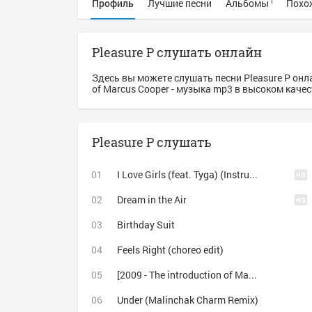
Профиль
Лучшие песни
Альбомы
Похо
1
Pleasure P слушать онлайн
Здесь вы можете слушать песни Pleasure P онла
of Marcus Cooper - музыка mp3 в высоком качес
Pleasure P слушать
I Love Girls (feat. Tyga) (Instrumental)
Dream in the Air
Birthday Suit
Feels Right (choreo edit)
[2009 - The introduction of Marcus Cooper] - Under
Under (Malinchak Charm Remix)