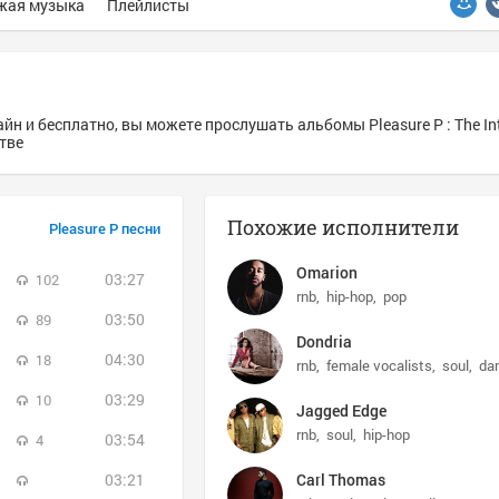
жая музыка
Плейлисты
йн и бесплатно, вы можете прослушать альбомы Pleasure P : The In
тве
Похожие исполнители
Pleasure P песни
Omarion
03:27
102
rnb
hip-hop
pop
03:50
89
Dondria
04:30
18
rnb
female vocalists
soul
da
03:29
10
Jagged Edge
rnb
soul
hip-hop
03:54
4
03:21
Carl Thomas