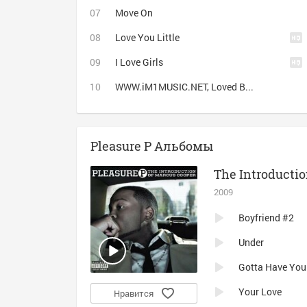
Move On
Love You Little
I Love Girls
WWW.iM1MUSIC.NET, Loved By Many (FULL) www.streetlife.kz, www.streetlife.kz
Pleasure P Альбомы
The Introductio
2009
Boyfriend #2
Under
Gotta Have You
Your Love
Нравится