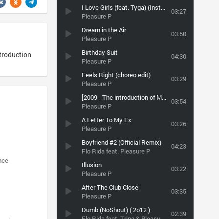
I Love Girls (feat. Tyga) (Instrumental)
03:27
Pleasure P
Dream in the Air
03:50
Pleasure P
Birthday Suit
troduction
04:30
Pleasure P
Feels Right (choreo edit)
03:29
Pleasure P
[2009 - The introduction of Marcus Cooper] - Under
03:54
Pleasure P
A Letter To My Ex
03:26
Pleasure P
Boyfriend #2 (Official Remix)
04:23
Flo Rida feat. Pleasure P
nce
Illusion
03:22
Pleasure P
After The Club Close
03:35
Pleasure P
Dumb (NoShout) ( 2o12 )
02:39
Flo Rida feat. Trina & Pleasure P