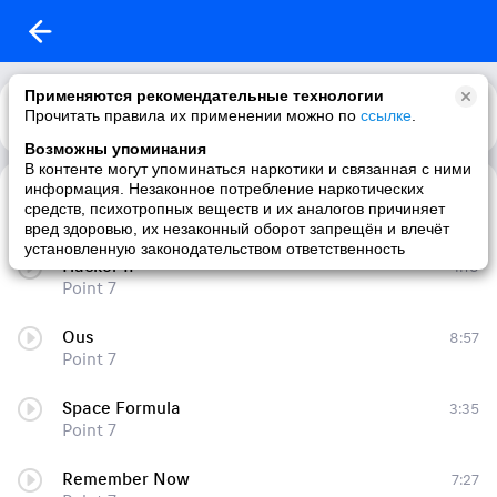
Применяются рекомендательные технологии
Прочитать правила их применении можно по
Каталог
Рекомендации
ссылке
.
Возможны упоминания
В контенте могут упоминаться наркотики и связанная с ними
информация. Незаконное потребление наркотических
Higher Contrast Information
4:38
средств, психотропных веществ и их аналогов причиняет
Point 7
вред здоровью, их незаконный оборот запрещён и влечёт
установленную законодательством ответственность
Hacker IP
4:18
Point 7
Ous
8:57
Point 7
Space Formula
3:35
Point 7
Remember Now
7:27