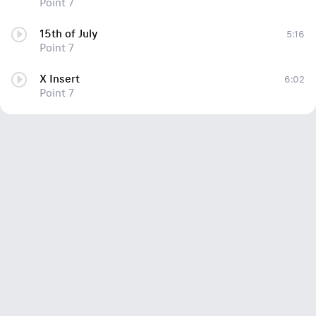
Point 7
15th of July
5:16
Point 7
X Insert
6:02
Point 7