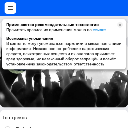
Применяются рекомендательные технологии
Прочитать правила их применении можно по
Каталог
Рекомендации
ссылке
.
Возможны упоминания
В контенте могут упоминаться наркотики и связанная с ними
информация. Незаконное потребление наркотических
средств, психотропных веществ и их аналогов причиняет
Purosurpo
вред здоровью, их незаконный оборот запрещён и влечёт
установленную законодательством ответственность
psytrance, dark psytrance, forestpsy
Топ треков