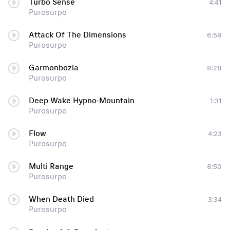
Turbo Sense
4:41
Purosurpo
Attack Of The Dimensions
6:59
Purosurpo
Garmonbozia
8:28
Purosurpo
Deep Wake Hypno-Mountain
1:31
Purosurpo
Flow
4:23
Purosurpo
Multi Range
8:50
Purosurpo
When Death Died
3:34
Purosurpo