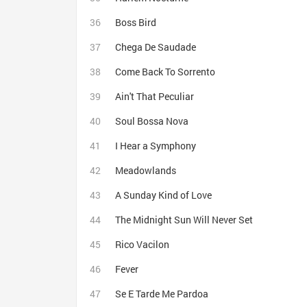
Boss Bird
Chega De Saudade
Come Back To Sorrento
Ain't That Peculiar
Soul Bossa Nova
I Hear a Symphony
Meadowlands
A Sunday Kind of Love
The Midnight Sun Will Never Set
Rico Vacilon
Fever
Se E Tarde Me Pardoa