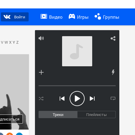
Видео
Игры
Группы
Войти
V
W
X
Y
Z
Треки
Плейлисты
дписаться