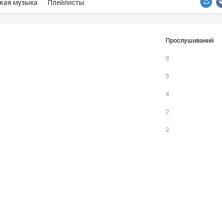
жая музыка
Плейлисты
Прослушиваний
8
5
4
2
2