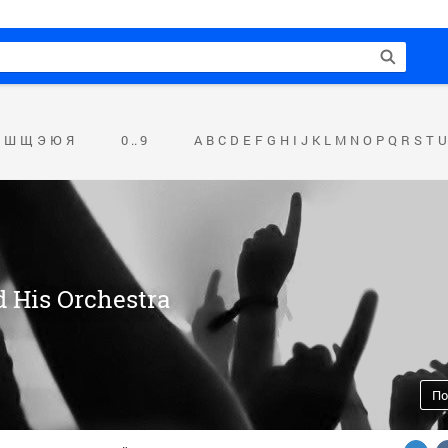
Ш
Щ
Э
Ю
Я
0 .. 9
A
B
C
D
E
F
G
H
I
J
K
L
M
N
O
P
Q
R
S
T
U
 His Orchestra
По