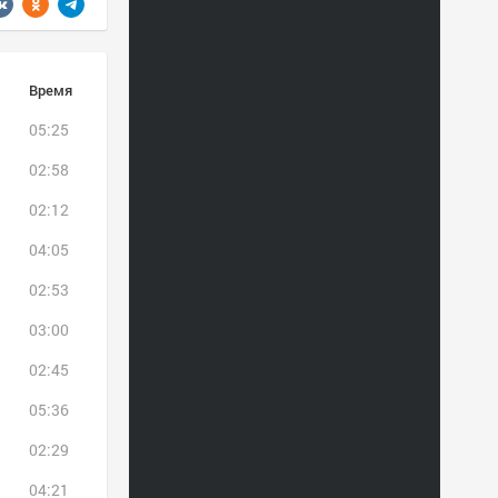
Время
05:25
02:58
02:12
04:05
02:53
03:00
02:45
05:36
02:29
04:21