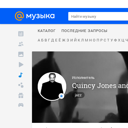
КАТАЛОГ
ПОСЛЕДНИЕ ЗАПРОСЫ
А
Б
В
Г
Д
Е
Ё
Ж
З
И
Й
К
Л
М
Н
О
П
Р
С
Т
У
Ф
Х
Ц
Ч
Исполнитель
Quincy Jones and
jazz