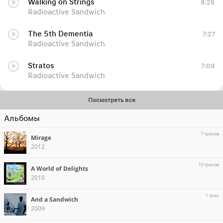
Walking on Strings
8:26
Radioactive Sandwich
The 5th Dementia
7:27
Radioactive Sandwich
Stratos​
7:09
Radioactive Sandwich
Посмотреть все
Альбомы
7 треков
Mirage
2012
10 треков
A World of Delights
2010
1 трек
And a Sandwich
2009