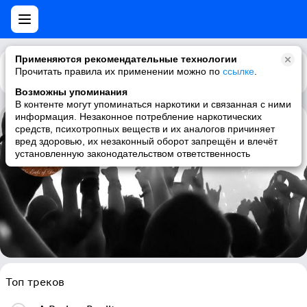
Применяются рекомендательные технологии
Прочитать правила их применении можно по
Каталог
Рекомендации
ссылке
.
Возможны упоминания
В контенте могут упоминаться наркотики и связанная с ними
информация. Незаконное потребление наркотических
средств, психотропных веществ и их аналогов причиняет
Radioactive Sandwich
вред здоровью, их незаконный оборот запрещён и влечёт
установленную законодательством ответственность
chillout, psydub, psychill, electronic
Топ треков