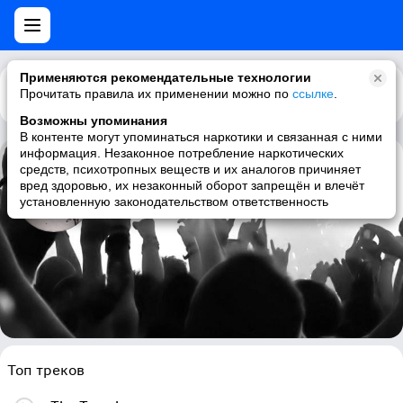
Применяются рекомендательные технологии
Прочитать правила их применении можно по
Каталог
Рекомендации
ссылке
.
Возможны упоминания
В контенте могут упоминаться наркотики и связанная с ними
информация. Незаконное потребление наркотических
средств, психотропных веществ и их аналогов причиняет
Raise Spirit
вред здоровью, их незаконный оборот запрещён и влечёт
установленную законодательством ответственность
liquid funk, drum and bass, dubstep, drum n bass
Топ треков