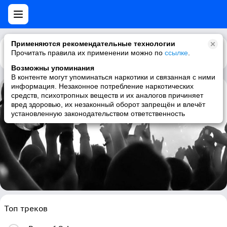
Применяются рекомендательные технологии
Прочитать правила их применении можно по
Каталог
Рекомендации
ссылке
.
Возможны упоминания
В контенте могут упоминаться наркотики и связанная с ними
информация. Незаконное потребление наркотических
средств, психотропных веществ и их аналогов причиняет
Richard Wahnfried
вред здоровью, их незаконный оборот запрещён и влечёт
установленную законодательством ответственность
electronic, ambient, experimental, krautrock
Топ треков