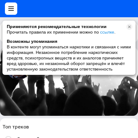
Применяются рекомендательные технологии
Прочитать правила их применении можно по
Каталог
Рекомендации
ссылке
.
Возможны упоминания
В контенте могут упоминаться наркотики и связанная с ними
информация. Незаконное потребление наркотических
средств, психотропных веществ и их аналогов причиняет
Ronnie Foster
вред здоровью, их незаконный оборот запрещён и влечёт
установленную законодательством ответственность
jazz, funk, soul, 70s
Топ треков