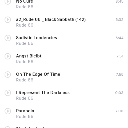
No Cure
8:45
Rude 66
a2_Rude 66 _ Black Sabbath (142)
6:32
Rude 66
Sadistic Tendencies
6:44
Rude 66
Angst Bleibt
7:51
Rude 66
On The Edge Of Time
7:55
Rude 66
I Represent The Darkness
9:03
Rude 66
Paranoia
7:00
Rude 66