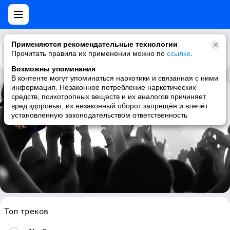
Применяются рекомендательные технологии
Прочитать правила их применении можно по
Каталог
Рекомендации
ссылке
.
Возможны упоминания
В контенте могут упоминаться наркотики и связанная с ними
информация. Незаконное потребление наркотических
средств, психотропных веществ и их аналогов причиняет
Rude 66
вред здоровью, их незаконный оборот запрещён и влечёт
установленную законодательством ответственность
electro, acid, electronic, techno
Топ треков