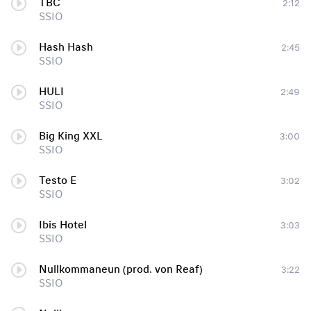
TBC
2:12
SSIO
Hash Hash
2:45
SSIO
HULI
2:49
SSIO
Big King XXL
3:00
SSIO
Testo E
3:02
SSIO
Ibis Hotel
3:03
SSIO
Nullkommaneun (prod. von Reaf)
3:22
SSIO