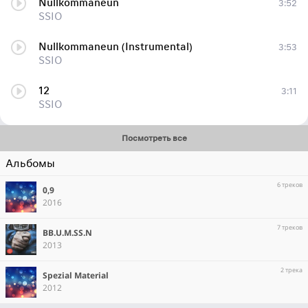
Nullkommaneun
3:52
SSIO
Nullkommaneun (Instrumental)
3:53
SSIO
12
3:11
SSIO
Посмотреть все
Альбомы
6 треков
0,9
2016
7 треков
BB.U.M.SS.N
2013
2 трека
Spezial Material
2012