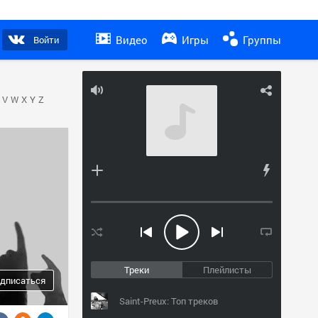
Видео
Игры
Группы
Войти
V
W
X
Y
Z
Треки
Плейлисты
дписаться
Saint-Preux: Топ треков