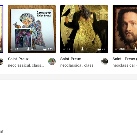
6
35
41
559
18
1
38
258
Saint-Preux
Saint-Preux
я
ymphonic
neoclassical
инструментальная
classical
symphonic
neoclassical
инструментальная
classical
symphonic
neoclassical
инстру
nt