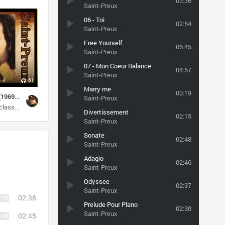
03:36
Saint-Preux
06 - Toi
02:54
Saint-Preux
Free Yourself
05:45
Saint-Preux
07 - Mon Coeur Balance
04:57
Saint-Preux
4
61
Marry me
03:19
Saint - Preux (1969-2005)
Saint-Preux
ментальная
classical
symphonic
инструментальная
Divertissement
02:15
Saint-Preux
Sonate
02:48
Saint-Preux
Adagio
02:46
Saint-Preux
Odyssee
02:37
Saint-Preux
02:38
Prelude Pour Plano
02:30
Saint-Preux
02:45