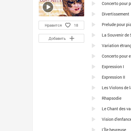
Concerto pour 
Divertissement
Prelude pour pi
Нравится
18
La Souvenir de
Добавить
Variation étran
Concerto pour e
Expression I
Expression II
Les Violons de 
Rhapsodie
Le Chant des v
Vision d'enfanc
L'Île heureuse