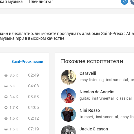
жая музыка
Плейлисты
7
айн и бесплатно, вы можете прослушать альбомы Saint-Preux : Atlan
s - музыка mp3 в высоком качестве
Похожие исполнители
Saint-Preux песни
Caravelli
02:49
8.5 K
easy listening
instrumental
o
04:03
5 K
Nicolas de Angelis
03:53
3.4 K
guitar
instrumental
classical
04:06
1.7 K
Nini Rosso
trumpet
instrumental
easy li
02:12
1.6 K
07:19
Jackie Gleason
1.5 K