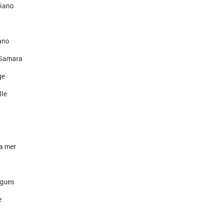
piano
ano
 Samara
ge
lle
la mer
agues
e