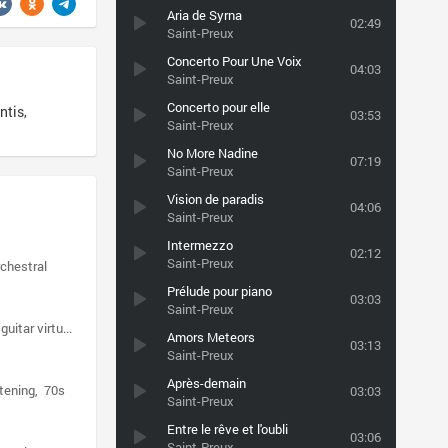
Aria de Syrna
02:49
Saint-Preux
Concerto Pour Une Voix
04:03
Saint-Preux
Concerto pour elle
tis,
03:53
Saint-Preux
No More Nadine
07:19
Saint-Preux
Vision de paradis
04:06
Saint-Preux
Intermezzo
02:12
Saint-Preux
rchestral
Prélude pour piano
03:03
Saint-Preux
guitar virtuoso
Amors Meteors
03:13
Saint-Preux
Après-demain
stening
70s
03:03
Saint-Preux
Entre le rêve et l'oubli
03:06
Saint-Preux