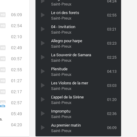
04:24
Saint-Preux
Le cri des forets
06:09
02:55
Saint-Preux
02:54
04 - Invitation
03:21
Saint-Preux
02:10
Allegro pour harpe
03:23
Saint-Preux
02:49
La Souvenir de Samara
02:25
00:57
Saint-Preux
Plenitude
02:55
04:13
Saint-Preux
01:27
Les Violons de la mer
03:03
Saint-Preux
02:17
L'appel de la Sirène
01:20
02:57
Saint-Preux
ыть
Impromptu
05:49
02:36
Saint-Preux
а.
04:20
Au premier matin
06:09
Saint-Preux