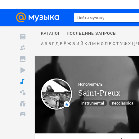
КАТАЛОГ
ПОСЛЕДНИЕ ЗАПРОСЫ
А
Б
В
Г
Д
Е
Ё
Ж
З
И
Й
К
Л
М
Н
О
П
Р
С
Т
У
Ф
Х
Ц
Ч
Исполнитель
Saint-Preux
instrumental
neoclassical