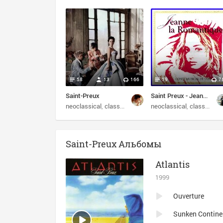
58
13
166
19
7
Saint-Preux
Saint Preux - Jeanne La Romantique
neoclassical
classical
symphonic
neoclassical
инструментальна
classical
s
Saint-Preux Альбомы
Atlantis
1999
Ouverture
Sunken Contine