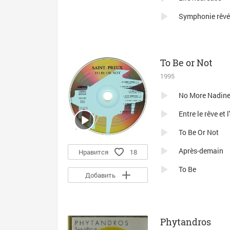
Symphonie rêvé
To Be or Not
1995
No More Nadin
Entre le rêve et l
To Be Or Not
Après-demain
Нравится
18
To Be
Добавить
Phytandros