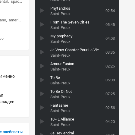
ental
space age pop
Phytandros
02:54
Saint-Preux
iano
american
From The Seven Cities
05:45
Saint-Preux
My prophecy
04:03
azz
Saint-Preux
Je Veux Chanter Pour La Vie
03:35
Saint-Preux
Amour Fusion
02:26
Saint-Preux
 Именно
To Be
05:08
Saint-Preux
To Be Or Not
07:25
ал
Saint-Preux
гражден
Fantasme
02:56
Saint-Preux
10 - L Alliance
04:20
Saint-Preux
е плейлисты
Je Reviendrai