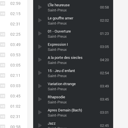
02:59
L'Île heureuse
00:58
Saint-Preux
02:15
Le gouffre amer
02:02
Saint-Preux
02:31
01 - Ouverture
01:23
02:25
Saint-Preux
03:49
Expression I
03:05
Saint-Preux
03:53
A la porte des siecles
04:20
Saint-Preux
03:05
15 - Jeu d`enfant
02:54
02:11
Saint-Preux
Variation étrange
03:03
03:49
Saint-Preux
03:45
Rhapsodie
03:45
Saint-Preux
01:02
Apres Demain (Bach)
03:01
Saint-Preux
02:31
Jazz
02:45
00:58