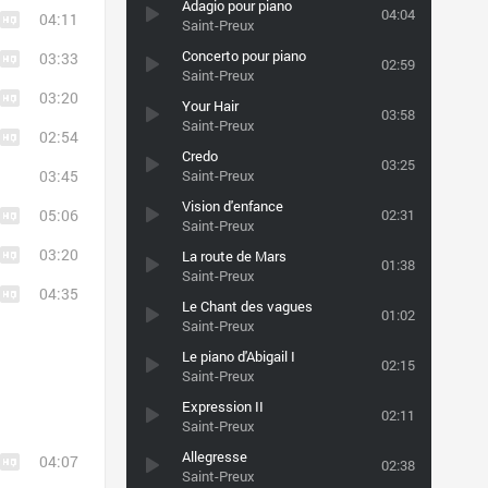
Adagio pour piano
04:04
04:11
Saint-Preux
Concerto pour piano
03:33
02:59
Saint-Preux
03:20
Your Hair
03:58
Saint-Preux
02:54
Credo
03:25
03:45
Saint-Preux
Vision d'enfance
05:06
02:31
Saint-Preux
03:20
La route de Mars
01:38
Saint-Preux
04:35
Le Chant des vagues
01:02
Saint-Preux
Le piano d'Abigail I
02:15
Saint-Preux
Expression II
02:11
Saint-Preux
Allegresse
04:07
02:38
Saint-Preux