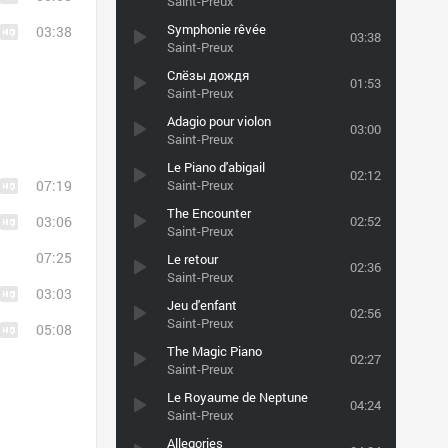
Saint-Preux
Symphonie rêvée
03:38
03:38
Saint-Preux
Слёзы дождя
01:53
Saint-Preux
Adagio pour violon
03:00
Saint-Preux
Le Piano d'abigail
02:12
07:19
Saint-Preux
The Encounter
03:06
02:52
Saint-Preux
07:25
Le retour
02:36
Saint-Preux
03:03
Jeu d'enfant
02:56
Saint-Preux
05:08
The Magic Piano
02:27
Saint-Preux
Le Royaume de Neptune
04:24
Saint-Preux
Allegories