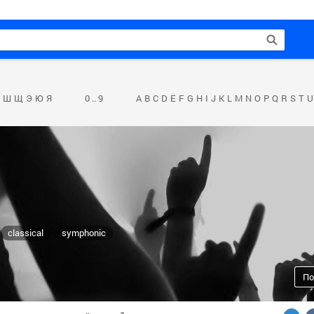
Ш
Щ
Э
Ю
Я
0 .. 9
A
B
C
D
E
F
G
H
I
J
K
L
M
N
O
P
Q
R
S
T
U
classical
symphonic
По