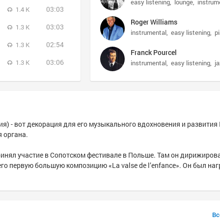
easy listening
lounge
instrum
03:03
1.4 K
Roger Williams
03:03
1.3 K
instrumental
easy listening
p
02:54
1.3 K
Franck Pourcel
03:06
1.3 K
instrumental
easy listening
j
я) - вот декорация для его музыкального вдохновения и развития
я органа.
x принял участие в Сопотском фестивале в Польше. Там он дирижиров
го первую большую композицию «La valse de l’enfance». Он был на
Вс