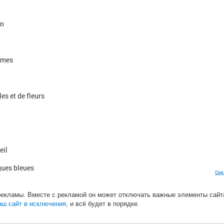
in
imes
les et de fleurs
eil
gues bleues
Скр
рекламы. Вместе с рекламой он может отключать важные элементы сайт
iecles
аш сайт в исключения
, и всё будет в порядке.