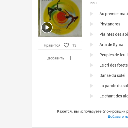
1991
Au premier mat
Phytandros
Plaintes des ab
Aria de Syrna
Нравится
13
Peuples de feuil
Добавить
Le cri des forets
Danse du soleil
La parole du sol
Le chant des al
Verse la seve
Кажется, вы используете блокировщик 
A la porte des s
Добавьте н