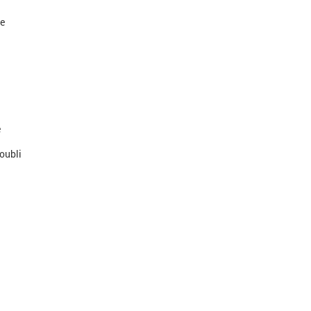
e
e
'oubli