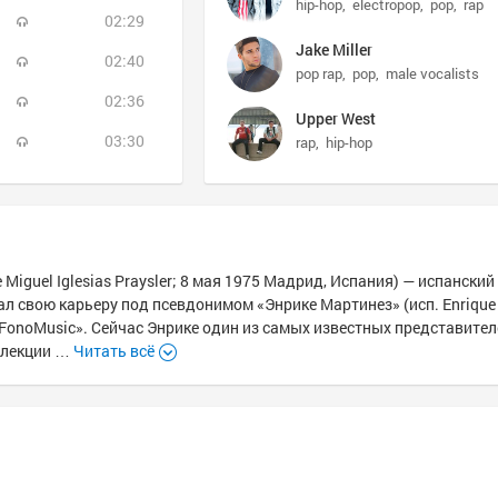
hip-hop
electropop
pop
rap
02:29
Jake Miller
02:40
pop rap
pop
male vocalists
02:36
Upper West
03:30
rap
hip-hop
ue Miguel Iglesias Praysler; 8 мая 1975 Мадрид, Испания) — испанский
ал свою карьеру под псевдонимом «Энрике Мартинез» (исп. Enrique 
FonoMusic». Сейчас Энрике один из самых известных представител
оллекции …
Читать всё