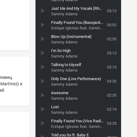
Just Me And My Vocals [Rhymes & Punches]
03:12
Sammy Adams
Finally Found You (Bassjackers Remix)
05:52
Enrique Iglesias feat. Sammy Adams
Blow Up (Instrumental)
02:55
Sammy Adams
I'm So High
03:13
Sammy Adams
Talking to Myself
03:15
Sammy Adams
 певец,
Only One (Live Performance)
03:32
Martìnez) и
Sammy Adams
ей
Awesome
02:35
Sammy Adams
Lost
02:19
Sammy Adams
Finally Found You (Vice Radio Edit)
03:29
Enrique Iglesias feat. Sammy Adams
Told you So ft. Baby E