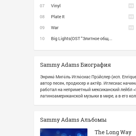
Vinyl
Plate It
War
Big Lights(OST "Элитное общество")
Sammy Adams Биография
Энрике́ Миге́ль Игле́сиас Прэ́йслер (исп. Enriq
автор песен, продюсер и актёр. Иглесиас начин
работал на неприметный мексиканский лейбл «
латиноамериканской музыки в мире, а в его к
Sammy Adams Альбомы
The Long Way