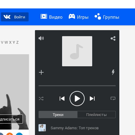
Видео
Игры
Группы
Войти
V
W
X
Y
Z
Треки
Плейлисты
дписаться
Sammy Adams: Топ треков