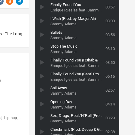
Finally Found You
03:57
Enrique Iglesias feat. Sammy Adams
I Wish (Prod. by Maejor Ali)
03:00
Sammy Adams
Bullets
: The Long
03:56
Sammy Adams
Stop The Music
03:10
Sammy Adams
Finally Found You (R3hab & ZROQ Remix).
03:50
Enrique Iglesias feat. Sammy Adams
Finally Found You (Santi Provenzano Remix)
06:15
Enrique Iglesias feat. Sammy Adams
p
Sail Away
02:57
Sammy Adams
Opening Day
04:14
Sammy Adams
Sex, Drugs, Rock''N''Roll (Prod By JOB)
l
hip-hop
funeral doom
03:29
Sammy Adams
Checkmark (Prod. Decap & God.Damn.Chan)
02:38
Sammy Adams