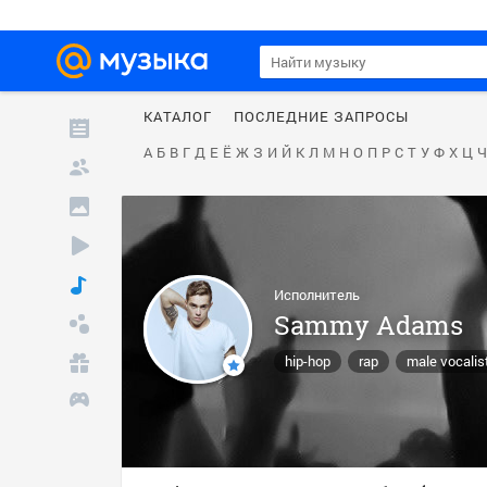
КАТАЛОГ
ПОСЛЕДНИЕ ЗАПРОСЫ
А
Б
В
Г
Д
Е
Ё
Ж
З
И
Й
К
Л
М
Н
О
П
Р
С
Т
У
Ф
Х
Ц
Ч
Исполнитель
Sammy Adams
hip-hop
rap
male vocalis