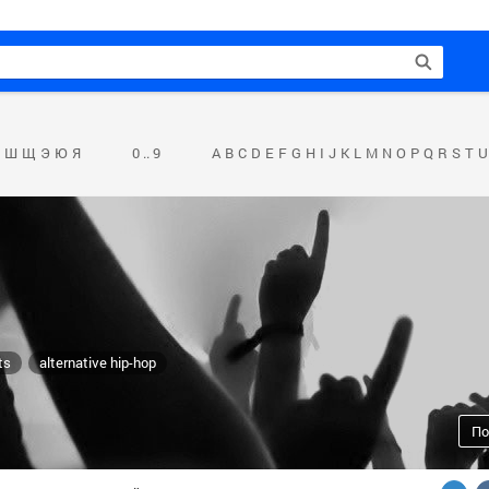
Ш
Щ
Э
Ю
Я
0 .. 9
A
B
C
D
E
F
G
H
I
J
K
L
M
N
O
P
Q
R
S
T
U
ts
alternative hip-hop
По