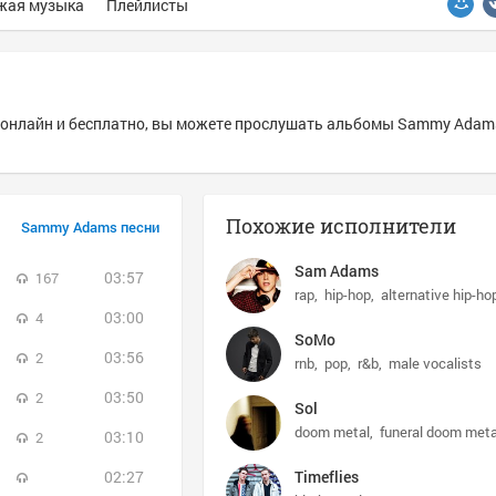
жая музыка
Плейлисты
онлайн и бесплатно, вы можете прослушать альбомы Sammy Adams 
Похожие исполнители
Sammy Adams песни
Sam Adams
03:57
167
rap
hip-hop
alternative hip-ho
03:00
4
SoMo
03:56
2
rnb
pop
r&b
male vocalists
03:50
2
Sol
doom metal
funeral doom meta
03:10
2
02:27
Timeflies