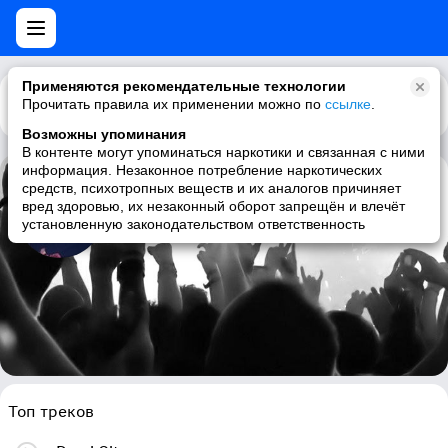
Применяются рекомендательные технологии
Прочитать правила их применении можно по
Каталог
Рекомендации
ссылке
.
Возможны упоминания
В контенте могут упоминаться наркотики и связанная с ними
информация. Незаконное потребление наркотических
средств, психотропных веществ и их аналогов причиняет
Schizoid Bears
вред здоровью, их незаконный оборот запрещён и влечёт
установленную законодательством ответственность
psytrance, dark psytrance, trance, forestpsy
Топ треков