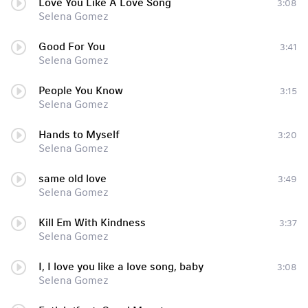
Love You Like A Love Song
3:08
Selena Gomez
Good For You
3:41
Selena Gomez
People You Know
3:15
Selena Gomez
Hands to Myself
3:20
Selena Gomez
same old love
3:49
Selena Gomez
Kill Em With Kindness
3:37
Selena Gomez
I, I love you like a love song, baby
3:08
Selena Gomez