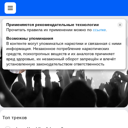
Применяются рекомендательные технологии
Прочитать правила их применении можно по
Каталог
Рекомендации
ссылке
.
Возможны упоминания
В контенте могут упоминаться наркотики и связанная с ними
информация. Незаконное потребление наркотических
средств, психотропных веществ и их аналогов причиняет
Selena Gomez
вред здоровью, их незаконный оборот запрещён и влечёт
установленную законодательством ответственность
pop, female vocalists, pop rock
Топ треков