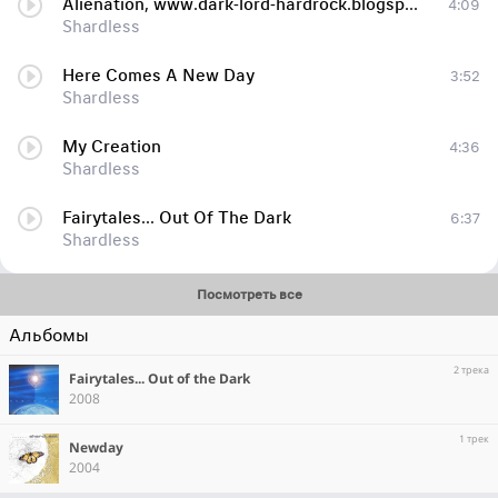
Alienation, www.dark-lord-hardrock.blogspot.com
4:09
Shardless
Here Comes A New Day
3:52
Shardless
My Creation
4:36
Shardless
Fairytales... Out Of The Dark
6:37
Shardless
Посмотреть все
Альбомы
2 трека
Fairytales... Out of the Dark
2008
1 трек
Newday
2004