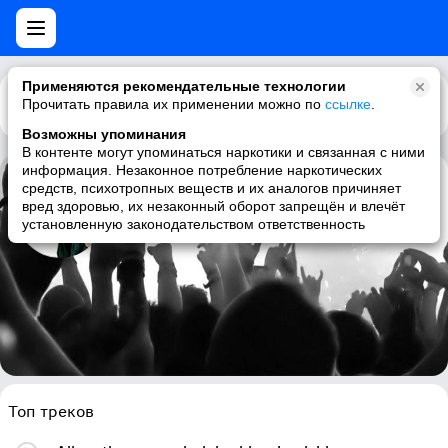
Применяются рекомендательные технологии
Прочитать правила их применении можно по
Каталог
Рекомендации
ссылке
.
Возможны упоминания
В контенте могут упоминаться наркотики и связанная с ними
информация. Незаконное потребление наркотических
средств, психотропных веществ и их аналогов причиняет
Shardless
вред здоровью, их незаконный оборот запрещён и влечёт
установленную законодательством ответственность
gothic metal, symphonic metal, female fronted metal, gothic rock
Топ треков