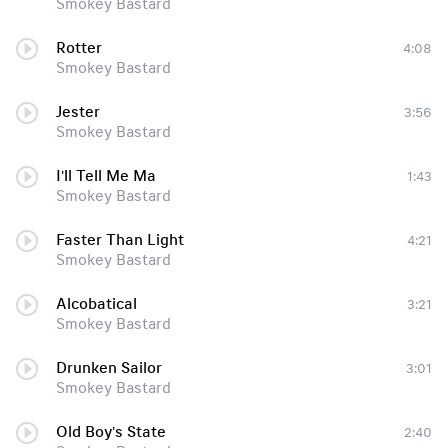
Smokey Bastard
Rotter
4:08
Smokey Bastard
Jester
3:56
Smokey Bastard
I'll Tell Me Ma
1:43
Smokey Bastard
Faster Than Light
4:21
Smokey Bastard
Alcobatical
3:21
Smokey Bastard
Drunken Sailor
3:01
Smokey Bastard
Old Boy's State
2:40