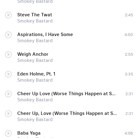
Smokey Bastard
Steve The Twat
2:45
Smokey Bastard
Aspirations, I Have Some
4:50
Smokey Bastard
Weigh Anchor
2:55
Smokey Bastard
Eden Holme, Pt. 1
3:35
Smokey Bastard
Cheer Up Love (Worse Things Happen at Sea), Pt. 3
2:31
Smokey Bastard
Cheer Up, Love (Worse Things Happen at Sea) [pt. lll]
2:31
Smokey Bastard
Baba Yaga
4:56