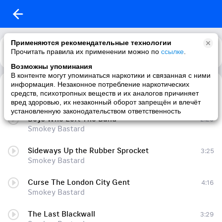
Применяются рекомендательные технологии
Прочитать правила их применении можно по
Каталог
Рекомендации
ссылке
.
Возможны упоминания
В контенте могут упоминаться наркотики и связанная с ними
информация. Незаконное потребление наркотических
Cheer Up, Love (Worse Things Happen at Sea), Part III
2:31
средств, психотропных веществ и их аналогов причиняет
Smokey Bastard
вред здоровью, их незаконный оборот запрещён и влечёт
установленную законодательством ответственность
Boys Who Left The Band
2:29
Smokey Bastard
Sideways Up the Rubber Sprocket
3:25
Smokey Bastard
Curse The London City Gent
4:16
Smokey Bastard
The Last Blackwall
3:29