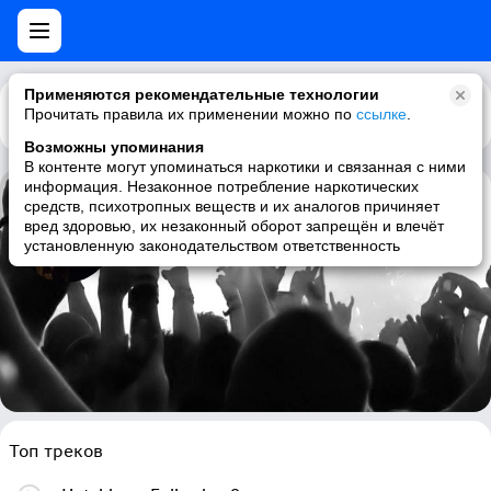
Применяются рекомендательные технологии
Прочитать правила их применении можно по
Каталог
Рекомендации
ссылке
.
Возможны упоминания
В контенте могут упоминаться наркотики и связанная с ними
информация. Незаконное потребление наркотических
средств, психотропных веществ и их аналогов причиняет
Sophie Hutchings
вред здоровью, их незаконный оборот запрещён и влечёт
установленную законодательством ответственность
piano, ambient, contemporary classical, neoclassical
Топ треков