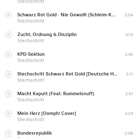
Stechschritt
Schwarz Rot Gold - Nie Gewollt (Schleim-Keim Cover)
2:54
Stechschritt
Zucht, Ordnung & Disziplin
3:13
Stechschritt
KPD-Sektion
3:45
Stechschritt
Stechschritt Schwarz Rot Gold [Deutsche Härte Mix]
3:11
Stechschritt
Macht Kaputt (Feat. Rummelsnuff)
2:51
Stechschritt
Mein Herz [Oomph! Cover]
3:34
Stechschritt
Bundesrepublik
2:36