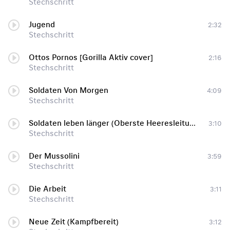
Stechschritt
Jugend
2:32
Stechschritt
Ottos Pornos [Gorilla Aktiv cover]
2:16
Stechschritt
Soldaten Von Morgen
4:09
Stechschritt
Soldaten leben länger (Oberste Heeresleitung)
3:10
Stechschritt
Der Mussolini
3:59
Stechschritt
Die Arbeit
3:11
Stechschritt
Neue Zeit (Kampfbereit)
3:12