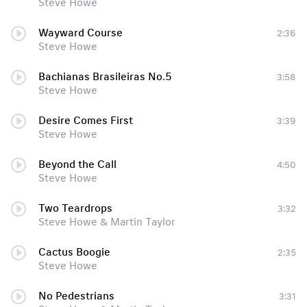
Steve Howe
Wayward Course
2:36
Steve Howe
Bachianas Brasileiras No.5
3:58
Steve Howe
Desire Comes First
3:39
Steve Howe
Beyond the Call
4:50
Steve Howe
Two Teardrops
3:32
Steve Howe & Martin Taylor
Cactus Boogie
2:35
Steve Howe
No Pedestrians
3:31