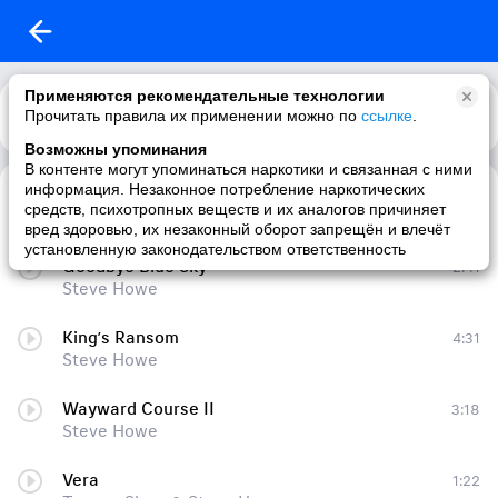
Применяются рекомендательные технологии
Прочитать правила их применении можно по
Каталог
Рекомендации
ссылке
.
Возможны упоминания
В контенте могут упоминаться наркотики и связанная с ними
информация. Незаконное потребление наркотических
Bachianas Brasileiras No. 5 (Aria)
3:57
средств, психотропных веществ и их аналогов причиняет
Steve Howe
вред здоровью, их незаконный оборот запрещён и влечёт
установленную законодательством ответственность
Goodbye Blue Sky
2:41
Steve Howe
King’s Ransom
4:31
Steve Howe
Wayward Course II
3:18
Steve Howe
Vera
1:22