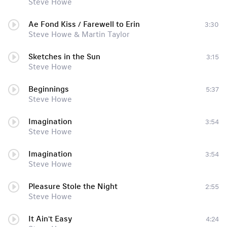
Steve Howe
Ae Fond Kiss / Farewell to Erin
3:30
Steve Howe & Martin Taylor
Sketches in the Sun
3:15
Steve Howe
Beginnings
5:37
Steve Howe
Imagination
3:54
Steve Howe
Imagination
3:54
Steve Howe
Pleasure Stole the Night
2:55
Steve Howe
It Ain't Easy
4:24