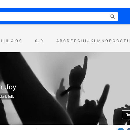
Ш
Щ
Э
Ю
Я
0 .. 9
A
B
C
D
E
F
G
H
I
J
K
L
M
N
O
P
Q
R
S
T
U
h Joy
dark folk
По