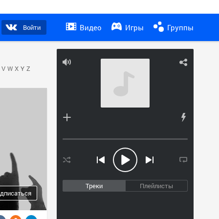
Видео
Игры
Группы
Войти
V
W
X
Y
Z
Треки
Плейлисты
дписаться