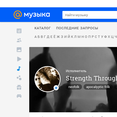
КАТАЛОГ
ПОСЛЕДНИЕ ЗАПРОСЫ
А
Б
В
Г
Д
Е
Ё
Ж
З
И
Й
К
Л
М
Н
О
П
Р
С
Т
У
Ф
Х
Ц
Ч
Исполнитель
Strength Throug
neofolk
apocalyptic folk