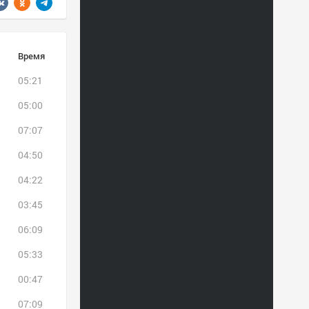
Время
05:21
05:00
07:07
04:50
04:22
03:45
06:09
05:33
00:47
07:09