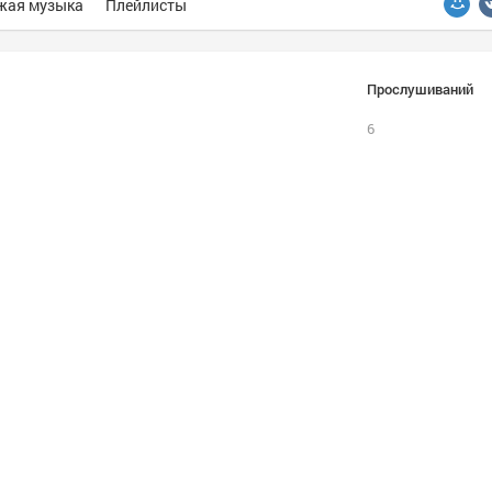
жая музыка
Плейлисты
Прослушиваний
6