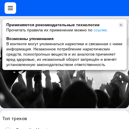
Применяются рекомендательные технологии
Прочитать правила их применении можно по
Каталог
Рекомендации
ссылке
.
Возможны упоминания
В контенте могут упоминаться наркотики и связанная с ними
информация. Незаконное потребление наркотических
средств, психотропных веществ и их аналогов причиняет
System F
вред здоровью, их незаконный оборот запрещён и влечёт
установленную законодательством ответственность
trance, progressive trance, dance, electronic
Топ треков