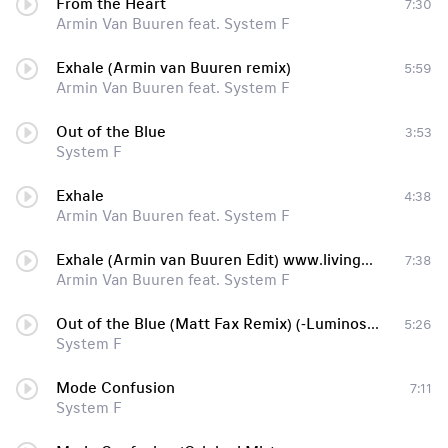
From the Heart
7:30
Armin Van Buuren feat. System F
Exhale (Armin van Buuren remix)
5:59
Armin Van Buuren feat. System F
Out of the Blue
3:53
System F
Exhale
4:38
Armin Van Buuren feat. System F
Exhale (Armin van Buuren Edit) www.livingelectro.com, Armin van Buuren Edit
7:38
Armin Van Buuren feat. System F
Out of the Blue (Matt Fax Remix) (-Luminosity 2020- Rip) «ш» http://enigmat.webhop.net «ш»
5:26
System F
Mode Confusion
7:11
System F