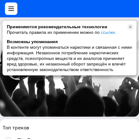
Применяются рекомендательные технологии
Прочитать правила их применении можно по
Каталог
Рекомендации
ссылке
.
Возможны упоминания
В контенте могут упоминаться наркотики и связанная с ними
информация. Незаконное потребление наркотических
средств, психотропных веществ и их аналогов причиняет
Tapping the Vein
вред здоровью, их незаконный оборот запрещён и влечёт
установленную законодательством ответственность
industrial, female vocalists, gothic, gothic rock
Топ треков