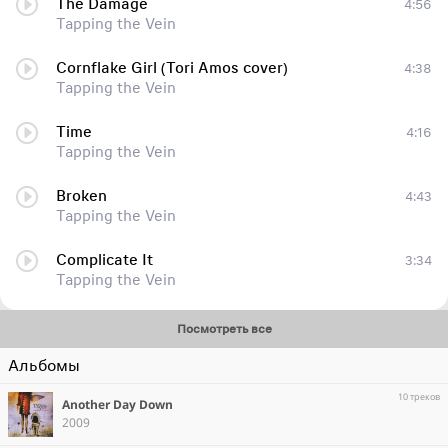
The Damage
4:56
Tapping the Vein
Cornflake Girl (Tori Amos cover)
4:38
Tapping the Vein
Time
4:16
Tapping the Vein
Broken
4:43
Tapping the Vein
Complicate It
3:34
Tapping the Vein
Посмотреть все
Альбомы
10 треков
Another Day Down
2009