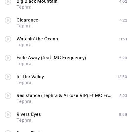
Big Black Mountain
4:02
Tephra
Clearance
4:22
Tephra
Watchin' the Ocean
11:21
Tephra
Fade Away (feat. MC Frequency)
5:20
Tephra
In The Valley
12:50
Tephra
Resistance (Tephra & Arkoze VIP) Ft MC Frequency
5:23
Tephra
Rivers Eyes
9:59
Tephra