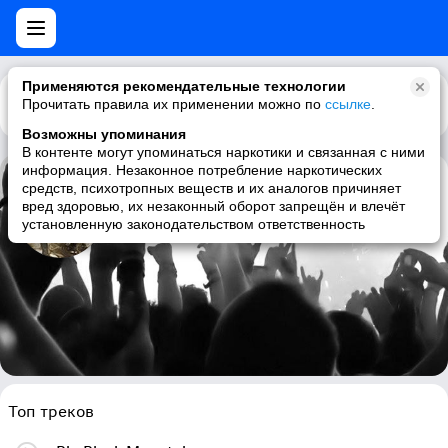
Применяются рекомендательные технологии
Прочитать правила их применении можно по
Каталог
Рекомендации
ссылке
.
Возможны упоминания
В контенте могут упоминаться наркотики и связанная с ними
информация. Незаконное потребление наркотических
средств, психотропных веществ и их аналогов причиняет
Tephra
вред здоровью, их незаконный оборот запрещён и влечёт
установленную законодательством ответственность
sludge, post-metal, post-hardcore, progressive metal
Топ треков