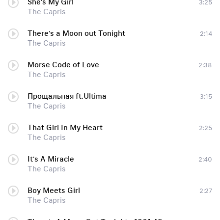
She's My Girl
3:25
The Capris
There's a Moon out Tonight
2:14
The Capris
Morse Code of Love
2:38
The Capris
Прощальная ft.Ultima
3:15
The Capris
That Girl In My Heart
2:25
The Capris
It's A Miracle
2:40
The Capris
Boy Meets Girl
2:27
The Capris