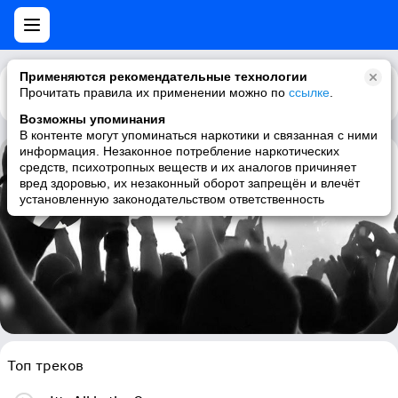
Применяются рекомендательные технологии
Прочитать правила их применении можно по
Каталог
Рекомендации
ссылке
.
Возможны упоминания
В контенте могут упоминаться наркотики и связанная с ними
информация. Незаконное потребление наркотических
средств, психотропных веществ и их аналогов причиняет
Tommy Edwards
вред здоровью, их незаконный оборот запрещён и влечёт
установленную законодательством ответственность
50s, soul, pop, vocal
Топ треков