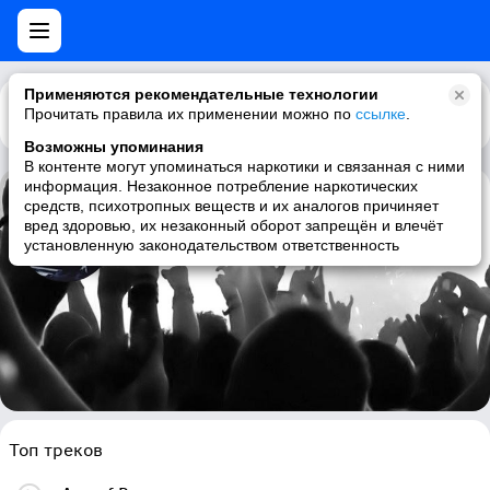
Применяются рекомендательные технологии
Прочитать правила их применении можно по
Каталог
Рекомендации
ссылке
.
Возможны упоминания
В контенте могут упоминаться наркотики и связанная с ними
информация. Незаконное потребление наркотических
средств, психотропных веществ и их аналогов причиняет
Total Eclipse
вред здоровью, их незаконный оборот запрещён и влечёт
установленную законодательством ответственность
psytrance, goa, goa trance, psychedelic
Топ треков