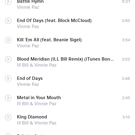
Battle Hymn
6:27
Vinnie Paz
End Of Days (feat. Block McCloud)
3:50
Vinnie Paz
Kill 'Em All (feat. Beanie Sigel)
3:54
Vinnie Paz
Blood Meridian (ILL Bill Remix) (iTunes Bonus Track)
3:02
Ill Bill & Vinnie Paz
End of Days
3:46
Vinnie Paz
Metal in Your Mouth
2:45
Ill Bill & Vinnie Paz
King Diamond
3:10
Ill Bill & Vinnie Paz