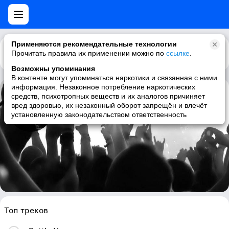
Применяются рекомендательные технологии
Прочитать правила их применении можно по
Каталог
Рекомендации
ссылке
.
Возможны упоминания
В контенте могут упоминаться наркотики и связанная с ними
информация. Незаконное потребление наркотических
средств, психотропных веществ и их аналогов причиняет
Vinnie Paz
вред здоровью, их незаконный оборот запрещён и влечёт
установленную законодательством ответственность
hip-hop, underground hip-hop, rap, hardcore rap
Топ треков