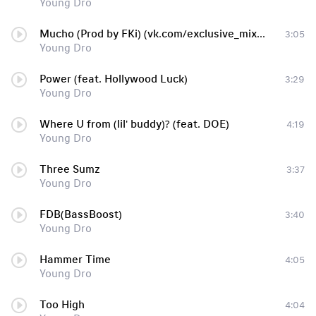
Young Dro
Mucho (Prod by FKi) (vk.com/exclusive_mixtapes)
3:05
Young Dro
Power (feat. Hollywood Luck)
3:29
Young Dro
Where U from (lil' buddy)? (feat. DOE)
4:19
Young Dro
Three Sumz
3:37
Young Dro
FDB(BassBoost)
3:40
Young Dro
Hammer Time
4:05
Young Dro
Too High
4:04