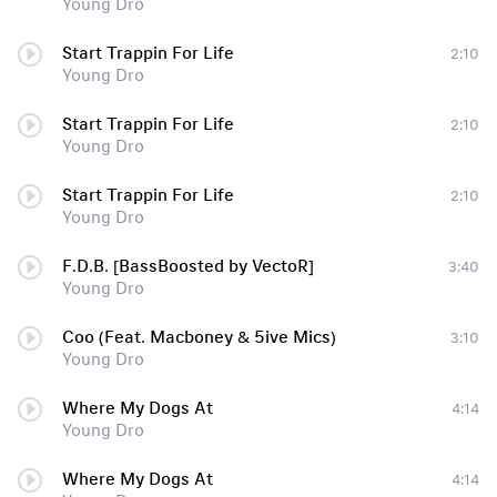
Young Dro
Start Trappin For Life
2:10
Young Dro
Start Trappin For Life
2:10
Young Dro
Start Trappin For Life
2:10
Young Dro
F.D.B. [BassBoosted by VectoR]
3:40
Young Dro
Coo (Feat. Macboney & 5ive Mics)
3:10
Young Dro
Where My Dogs At
4:14
Young Dro
Where My Dogs At
4:14