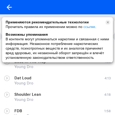
Применяются рекомендательные технологии
Прочитать правила их применении можно по
Каталог
Рекомендации
ссылке
.
Возможны упоминания
В контенте могут упоминаться наркотики и связанная с ними
информация. Незаконное потребление наркотических
F. D. B (BassBoosted by JBONE)
3:40
средств, психотропных веществ и их аналогов причиняет
Young Dro
вред здоровью, их незаконный оборот запрещён и влечёт
установленную законодательством ответственность
Beez In The Trap
1:55
Young Dro
Dat Loud
4:13
Young Dro
Shoulder Lean
4:18
Young Dro
FDB
1:58