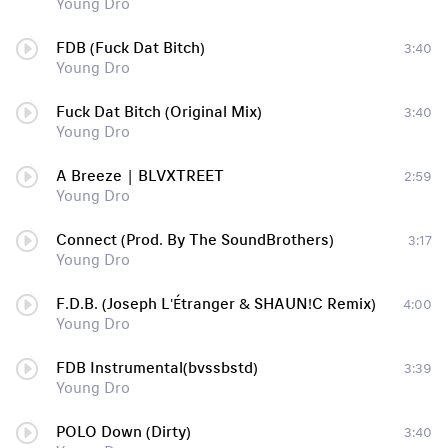
Young Dro
FDB (Fuck Dat Bitch)
3:40
Young Dro
Fuck Dat Bitch (Original Mix)
3:40
Young Dro
A Breeze | BLVXTREET
2:59
Young Dro
Connect (Prod. By The SoundBrothers)
3:17
Young Dro
F.D.B. (Joseph L'Étranger & SHAUN!C Remix)
4:00
Young Dro
FDB Instrumental(bvssbstd)
3:39
Young Dro
POLO Down (Dirty)
3:40