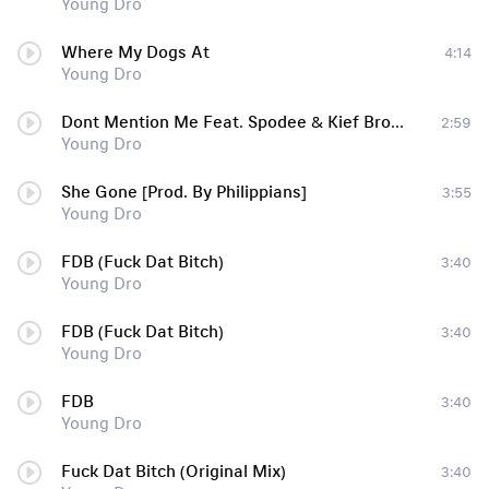
Young Dro
Where My Dogs At
4:14
Young Dro
Dont Mention Me Feat. Spodee & Kief Brown (Prod by Stroud)
2:59
Young Dro
She Gone [Prod. By Philippians]
3:55
Young Dro
FDB (Fuck Dat Bitch)
3:40
Young Dro
FDB (Fuck Dat Bitch)
3:40
Young Dro
FDB
3:40
Young Dro
Fuck Dat Bitch (Original Mix)
3:40