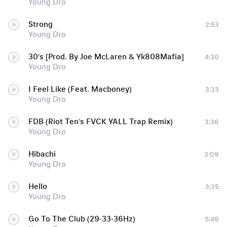
Young Dro
Strong
2:53
Young Dro
30's [Prod. By Joe McLaren & Yk808Mafia]
4:30
Young Dro
I Feel Like (Feat. Macboney)
3:33
Young Dro
FDB (Riot Ten's FVCK YALL Trap Remix)
3:36
Young Dro
Hibachi
3:09
Young Dro
Hello
3:35
Young Dro
Go To The Club (29-33-36Hz)
5:49