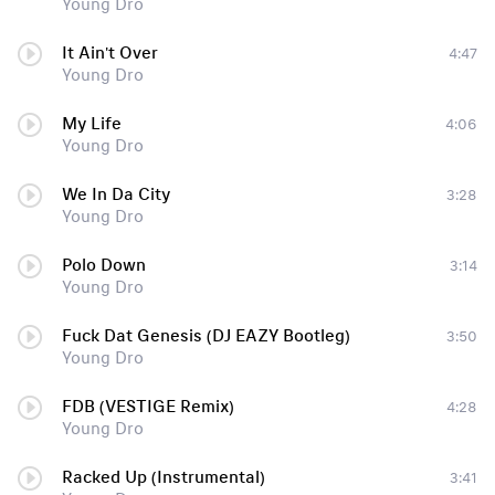
Young Dro
It Ain't Over
4:47
Young Dro
My Life
4:06
Young Dro
We In Da City
3:28
Young Dro
Polo Down
3:14
Young Dro
Fuck Dat Genesis (DJ EAZY Bootleg)
3:50
Young Dro
FDB (VESTIGE Remix)
4:28
Young Dro
Racked Up (Instrumental)
3:41