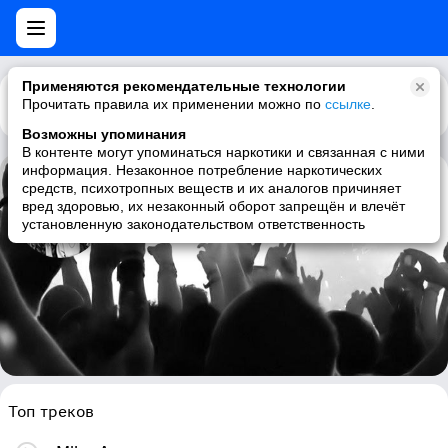
Применяются рекомендательные технологии
Прочитать правила их применении можно по
Каталог
Рекомендации
ссылке
.
Возможны упоминания
В контенте могут упоминаться наркотики и связанная с ними
информация. Незаконное потребление наркотических
средств, психотропных веществ и их аналогов причиняет
Your Demise
вред здоровью, их незаконный оборот запрещён и влечёт
установленную законодательством ответственность
hardcore, hardcore punk, beatdown hardcore
Топ треков