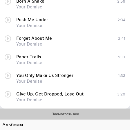
Born A Snake
2:56
Your Demise
Push Me Under
2:34
Your Demise
Forget About Me
2:41
Your Demise
Paper Trails
2:31
Your Demise
You Only Make Us Stronger
1:33
Your Demise
Give Up, Get Dropped, Lose Out
3:20
Your Demise
Посмотреть все
Альбомы