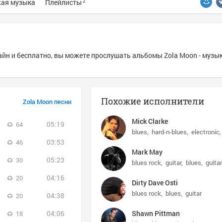
ая музыка
Плейлисты
2
айн и бесплатно, вы можете прослушать альбомы Zola Moon - музы
Похожие исполнители
Zola Moon песни
Mick Clarke
05:19
64
blues
hard-n-blues
electronic
03:53
46
Mark May
05:23
30
blues rock
guitar
blues
guita
04:16
20
Dirty Dave Osti
blues rock
blues
guitar
04:38
20
04:06
Shawn Pittman
18