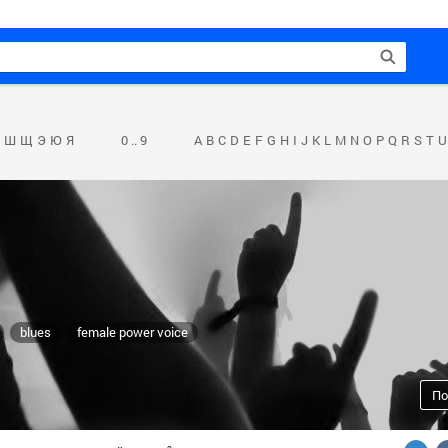
Ш
Щ
Э
Ю
Я
0 .. 9
A
B
C
D
E
F
G
H
I
J
K
L
M
N
O
P
Q
R
S
T
U
blues
female power voice
По