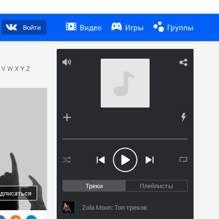
Видео
Игры
Группы
Войти
V
W
X
Y
Z
Треки
Плейлисты
дписаться
Zola Moon: Топ треков