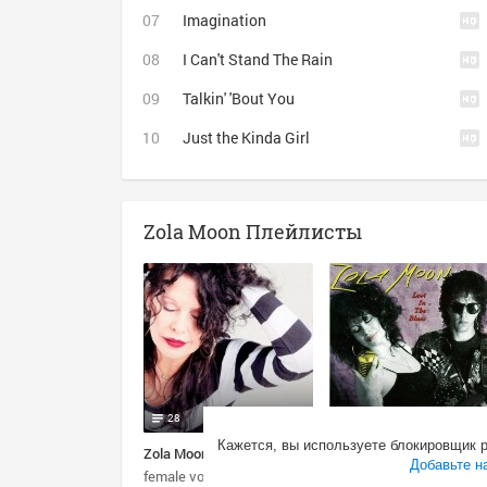
Imagination
I Can't Stand The Rain
Talkin' 'Bout You
Just the Kinda Girl
Zola Moon Плейлисты
28
1
11
58
29
63
Кажется, вы используете блокировщик 
Zola Moon
Zola Moon
Добавьте н
female vocalists
female power voice
female vocalists
blues
blues rock
female power voice