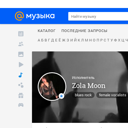
КАТАЛОГ
ПОСЛЕДНИЕ ЗАПРОСЫ
А
Б
В
Г
Д
Е
Ё
Ж
З
И
Й
К
Л
М
Н
О
П
Р
С
Т
У
Ф
Х
Ц
Ч
Исполнитель
Zola Moon
blues rock
female vocalists