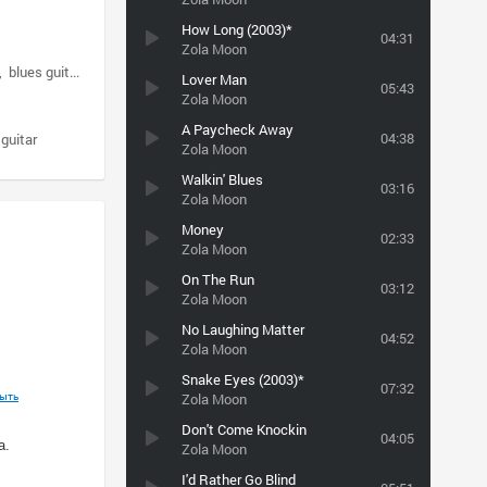
How Long (2003)*
04:31
Zola Moon
blues guitar women
Lover Man
05:43
Zola Moon
A Paycheck Away
04:38
 guitar
Zola Moon
Walkin' Blues
03:16
Zola Moon
Money
02:33
Zola Moon
On The Run
03:12
Zola Moon
No Laughing Matter
04:52
Zola Moon
Snake Eyes (2003)*
07:32
ыть
Zola Moon
Don't Come Knockin
04:05
а.
Zola Moon
I'd Rather Go Blind