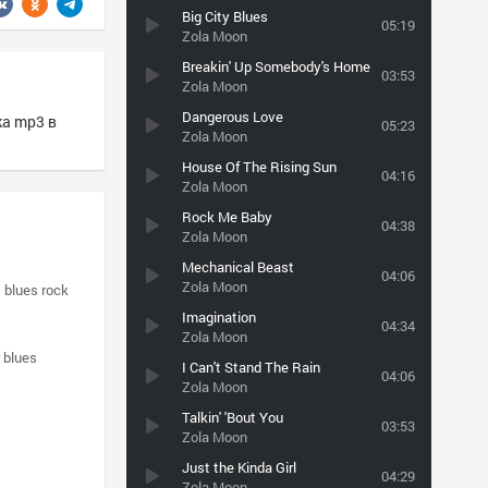
Big City Blues
05:19
Zola Moon
Breakin' Up Somebody's Home
03:53
Zola Moon
Dangerous Love
ка mp3 в
05:23
Zola Moon
House Of The Rising Sun
04:16
Zola Moon
Rock Me Baby
04:38
Zola Moon
Mechanical Beast
04:06
Zola Moon
blues rock
Imagination
04:34
Zola Moon
r blues
I Can't Stand The Rain
04:06
Zola Moon
Talkin' 'Bout You
03:53
Zola Moon
Just the Kinda Girl
04:29
Zola Moon