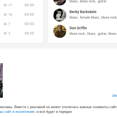
blues
blues rock
guitar
04:34
17
Becky Barksdale
04:06
10
blues
female blues
blues rock
03:53
7
Don Griffin
04:29
2
blues rock
blues
guitar
blues
Скр
5
рекламы. Вместе с рекламой он может отключать важные элементы сайт
аш сайт в исключения
, и всё будет в порядке.
blues
blues rock