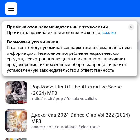
Применяются рекомендательные технологии
Прочитать правила их применении можно по
Каталог
Рекомендации
ссылке
.
Возможны упоминания
В контенте могут упоминаться наркотики и связанная с ними
информация. Незаконное потребление наркотических
средств, психотропных веществ и их аналогов причиняет
Сборник! '90s (2024) MP3
вред здоровью, их незаконный оборот запрещён и влечёт
pop / russian pop / russian / '90s
установленную законодательством ответственность
Pop Rock: Hits Of The Alternative Scene
(2024) MP3
indie / rock / pop / female vocalists
Дискотека 2024 Dance Club Vol.222 (2024)
MP3
dance / pop / eurodance / electronic