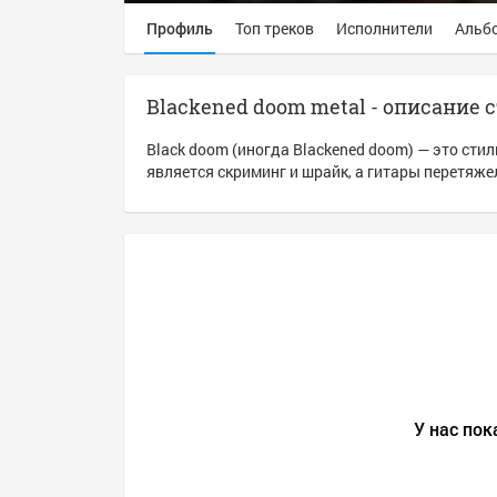
Профиль
Топ треков
Исполнители
Альб
Blackened doom metal - описание 
Black doom (иногда Blackened doom) — это ст
является скриминг и шрайк, а гитары перетяж
У нас пок