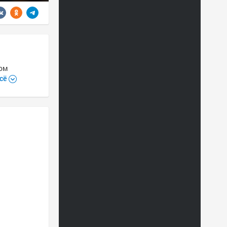
лом
сё