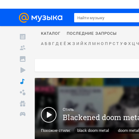
КАТАЛОГ
ПОСЛЕДНИЕ ЗАПРОСЫ
А
Б
В
Г
Д
Е
Ё
Ж
З
И
Й
К
Л
М
Н
О
П
Р
С
Т
У
Ф
Х
Ц
Ч
Стиль
Blackened doom met
Похожие стили:
black doom metal
doom metal
atmospheric doom metal
melodic doom metal