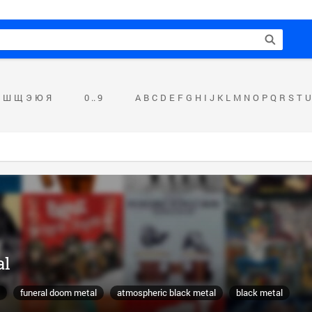
Ш
Щ
Э
Ю
Я
0 .. 9
A
B
C
D
E
F
G
H
I
J
K
L
M
N
O
P
Q
R
S
T
U
al
funeral doom metal
atmospheric black metal
black metal
black/doom metal
dark metal
funeral doom