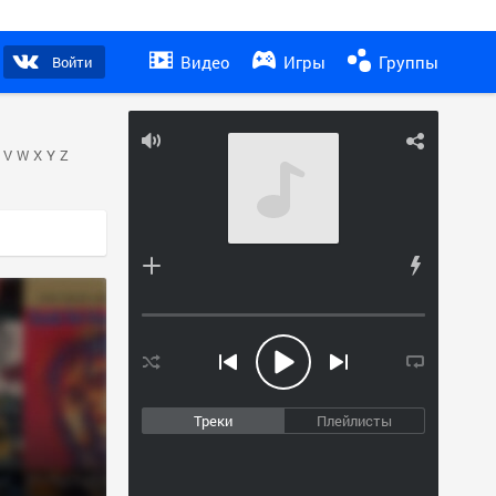
Видео
Игры
Группы
Войти
V
W
X
Y
Z
Треки
Плейлисты