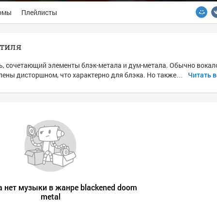
омы
Плейлисты
стиля
иль, сочетающий элементы блэк-метала и дум-метала. Обычно вока
елены дисторшном, что характерно для блэка. Но также…
Читать в
а нет музыки в жанре blackened doom
metal