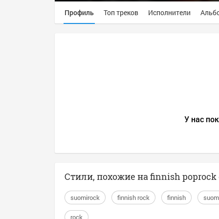
Профиль
Топ треков
Исполнители
Альб
У нас пок
Стили, похожие на finnish poproc
suomirock
finnish rock
finnish
suom
rock