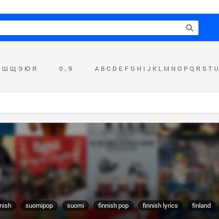
Ш
Щ
Э
Ю
Я
0 .. 9
A
B
C
D
E
F
G
H
I
J
K
L
M
N
O
P
Q
R
S
T
U
nnish
suomipop
suomi
finnish pop
finnish lyrics
finland