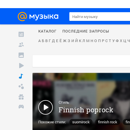
КАТАЛОГ
ПОСЛЕДНИЕ ЗАПРОСЫ
А
Б
В
Г
Д
Е
Ё
Ж
З
И
Й
К
Л
М
Н
О
П
Р
С
Т
У
Ф
Х
Ц
Ч
Стиль
Finnish poprock
Похожие стили:
suomirock
finnish rock
fi
pissisrock
rock