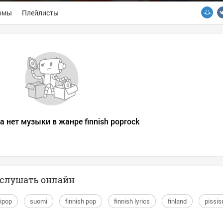
омы
Плейлисты
а нет музыки в жанре finnish poprock
k слушать онлайн
ipop
suomi
finnish pop
finnish lyrics
finland
pissis