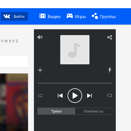
Видео
Игры
Группы
Войти
V
W
X
Y
Z
Треки
Плейлисты