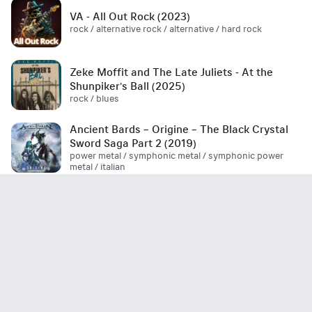
VA - All Out Rock (2023)
rock / alternative rock / alternative / hard rock
Zeke Moffit and The Late Juliets - At the
Shunpiker's Ball (2025)
rock / blues
Ancient Bards – Origine – The Black Crystal
Sword Saga Part 2 (2019)
power metal / symphonic metal / symphonic power
metal / italian
Boulevard - Be Where You Are (EP) 2026
aor / melodic rock
Marco Garau's Magic Opera - The Final Flight
(2026)
metal