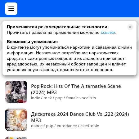
Применяются рекомендательные технологии
Прочитать правила их применении можно по
Каталог
Рекомендации
ссылке
.
Возможны упоминания
В контенте могут упоминаться наркотики и связанная с ними
информация. Незаконное потребление наркотических
средств, психотропных веществ и их аналогов причиняет
Сборник! '90s (2024) MP3
вред здоровью, их незаконный оборот запрещён и влечёт
pop / russian pop / russian / '90s
установленную законодательством ответственность
Pop Rock: Hits Of The Alternative Scene
(2024) MP3
indie / rock / pop / female vocalists
Дискотека 2024 Dance Club Vol.222 (2024)
MP3
dance / pop / eurodance / electronic