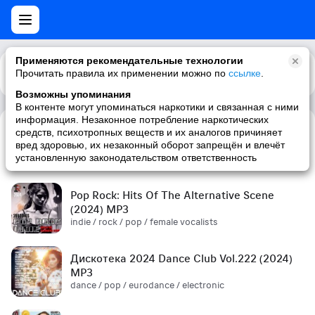
Применяются рекомендательные технологии
Прочитать правила их применении можно по
Каталог
Рекомендации
ссылке
.
Возможны упоминания
В контенте могут упоминаться наркотики и связанная с ними
информация. Незаконное потребление наркотических
средств, психотропных веществ и их аналогов причиняет
Сборник! '90s (2024) MP3
вред здоровью, их незаконный оборот запрещён и влечёт
pop / russian pop / russian / '90s
установленную законодательством ответственность
Pop Rock: Hits Of The Alternative Scene
(2024) MP3
indie / rock / pop / female vocalists
Дискотека 2024 Dance Club Vol.222 (2024)
MP3
dance / pop / eurodance / electronic