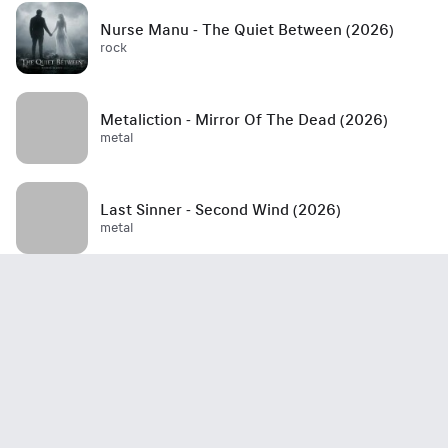
Nurse Manu - The Quiet Between (2026)
rock
Metaliction - Mirror Of The Dead (2026)
metal
Last Sinner - Second Wind (2026)
metal
Mött - Best Is Yet To Come (2026)
rock / hard rock / glam rock / 70's
John Haydock - Edge Of A Runaway Town
(2026)
rock / blues