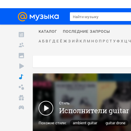
КАТАЛОГ
ПОСЛЕДНИЕ ЗАПРОСЫ
А
Б
В
Г
Д
Е
Ё
Ж
З
И
Й
К
Л
М
Н
О
П
Р
С
Т
У
Ф
Х
Ц
Ч
Стиль
Исполнители guitar
Похожие стили:
ambient guitar
guitar drone
skinhead reggae
instrumental guitar