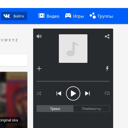
Видео
Игры
Группы
Войти
V
W
X
Y
Z
Треки
Плейлисты
original ska