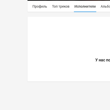
Профиль
Топ треков
Исполнители
Альб
У нас п