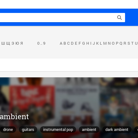
Ш
Щ
Э
Ю
Я
0 .. 9
A
B
C
D
E
F
G
H
I
J
K
L
M
N
O
P
Q
R
S
T
U
 ambient
drone
guitars
instrumental pop
ambient
dark ambient