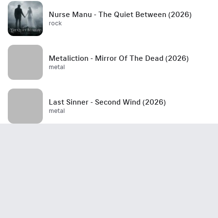
Nurse Manu - The Quiet Between (2026)
rock
Metaliction - Mirror Of The Dead (2026)
metal
Last Sinner - Second Wind (2026)
metal
Mött - Best Is Yet To Come (2026)
rock / hard rock / glam rock / 70's
John Haydock - Edge Of A Runaway Town
(2026)
rock / blues