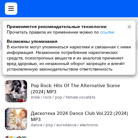
Применяются рекомендательные технологии
Прочитать правила их применении можно по
Каталог
Рекомендации
ссылке
.
Возможны упоминания
В контенте могут упоминаться наркотики и связанная с ними
информация. Незаконное потребление наркотических
средств, психотропных веществ и их аналогов причиняет
Сборник! '90s (2024) MP3
вред здоровью, их незаконный оборот запрещён и влечёт
pop / russian pop / russian / '90s
установленную законодательством ответственность
Pop Rock: Hits Of The Alternative Scene
(2024) MP3
indie / rock / pop / female vocalists
Дискотека 2024 Dance Club Vol.222 (2024)
MP3
dance / pop / eurodance / electronic