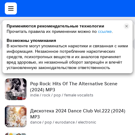
Применяются рекомендательные технологии
Прочитать правила их применении можно по
Каталог
Рекомендации
ссылке
.
Возможны упоминания
В контенте могут упоминаться наркотики и связанная с ними
информация. Незаконное потребление наркотических
средств, психотропных веществ и их аналогов причиняет
Сборник! '90s (2024) MP3
вред здоровью, их незаконный оборот запрещён и влечёт
pop / russian pop / russian / '90s
установленную законодательством ответственность
Pop Rock: Hits Of The Alternative Scene
(2024) MP3
indie / rock / pop / female vocalists
Дискотека 2024 Dance Club Vol.222 (2024)
MP3
dance / pop / eurodance / electronic